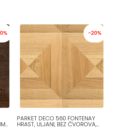
20%
-20%
PARKET DECO 560 FONTENAY
MM
HRAST, ULJANI, BEZ ČVOROVA,
11.5
12,5 MM