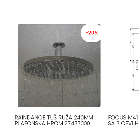
-20%
RAINDANCE TUŠ RUŽA 240MM
FOCUS M41 
PLAFONSKA HROM 27477000
SA 3 CEVI 
HANSGROHE
HANSGROH