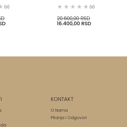
(0)
(0)
SD
20.600,00 RSD
RSD
16.400,00 RSD
I
KONTAKT
a
O Nama
Pitanja I Odgovori
oda