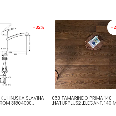
-32%
-
KUHINJSKA SLAVINA
053 TAMARINDO PRIMA 140
HROM 31804000
,NATURPLUS2 ,ELEGANT, 140 
E
ŠIRINE, 1200-1800 MM DUŽINE, 
MM DEBLJINE,