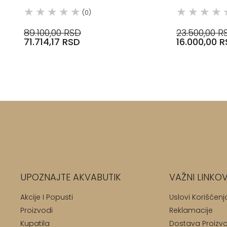
(0)
89.100,00 RSD
23.500,00 R
71.714,17 RSD
16.000,00 
UPOZNAJTE AKVABUTIK
VAŽNI LINKOV
Akcije I Popusti
Uslovi Korišćenj
Proizvodi
Reklamacije
Kupatila
Dostava Proizv