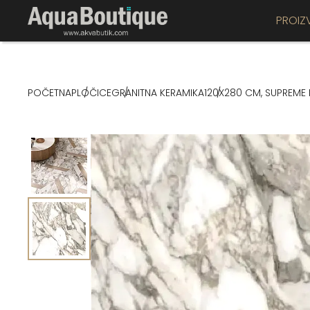
PROIZ
POČETNA
PLOČICE
GRANITNA KERAMIKA
120X280 CM, SUPREME 