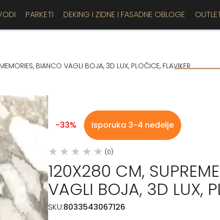
VODI
PARKETI
DEKING I ZIDNE I FASADNE OBLOGE
OUTLE
MEMORIES, BIANCO VAGLI BOJA, 3D LUX, PLOČICE, FLAVIKER
-33%
Isporuka 3-4 nedelje
(0)
120X280 CM, SUPREME
VAGLI BOJA, 3D LUX, P
SKU:
8033543067126