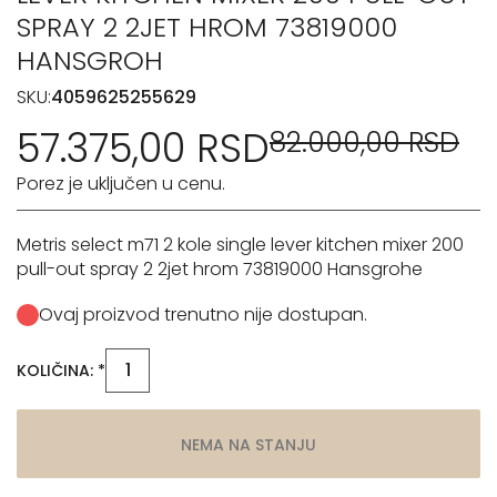
SPRAY 2 2JET HROM 73819000
HANSGROH
SKU:
4059625255629
57.375,00 RSD
82.000,00 RSD
Porez je uključen u cenu.
Metris select m71 2 kole single lever kitchen mixer 200
pull-out spray 2 2jet hrom 73819000 Hansgrohe
Ovaj proizvod trenutno nije dostupan.
KOLIČINA: *
NEMA NA STANJU