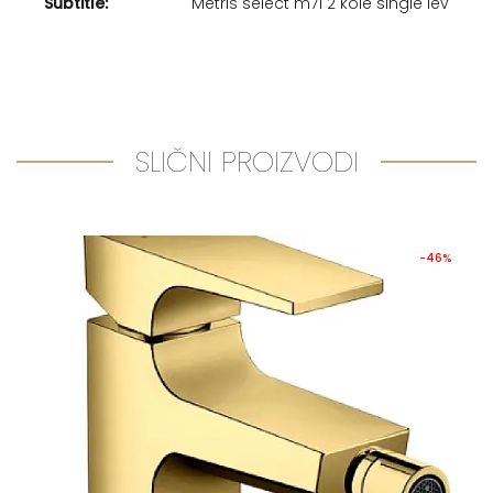
Subtitle:
Metris select m71 2 kole single lev
SLIČNI PROIZVODI
-46%