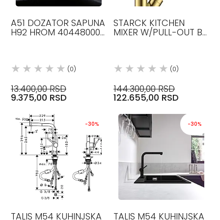
A51 DOZATOR SAPUNA
STARCK KITCHEN
H92 HROM 40448000
MIXER W/PULL-OUT BB
HANSGROHE
10821950 AXOR
(0)
(0)
13.400,00 RSD
144.300,00 RSD
9.375,00 RSD
122.655,00 RSD
-30%
-30%
TALIS M54 KUHINJSKA
TALIS M54 KUHINJSKA