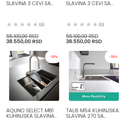
SLAVINA 3 CEVI SA
SLAVINA 3 CEVI SA
TUŠEM INOX 72860800
TUŠEM CRNA MAT
HANSGROHE
72860670
HANSGROHE
(0)
(0)
55.100,00 RSD
55.100,00 RSD
38.550,00 RSD
38.550,00 RSD
-30%
-30%
AQUNO SELECT M81
TALIS M54 KUHINJSKA
KUHINJSKA SLAVINA
SLAVINA 270 SA
250 HROM 73836000
CREVOM NA
HANSGROHE
IZVLAČENJE 1 JET