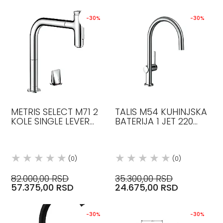
-30%
-30%
METRIS SELECT M71 2
TALIS M54 KUHINJSKA
KOLE SINGLE LEVER
BATERIJA 1 JET 220
KITCHEN MIXER 200
HROM 72804000
PULL-OUT SPRAY 2
HANSGROHE
2JET HROM 73819000
HANSGROH
(0)
(0)
82.000,00 RSD
35.300,00 RSD
57.375,00 RSD
24.675,00 RSD
-30%
-30%