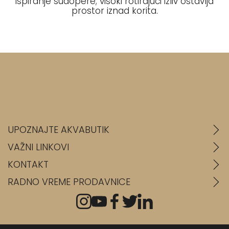
ispiranje sudopere; visoki rotirajući izliv ostavlja
prostor iznad korita.
UPOZNAJTE AKVABUTIK
VAŽNI LINKOVI
KONTAKT
RADNO VREME PRODAVNICE