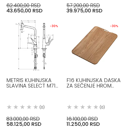
62.400,00 RSD
57.200,00 RSD
43.650,00 RSD
39.975,00 RSD
-30%
-30%
METRIS KUHINJSKA
F16 KUHINJSKA DASKA
SLAVINA SELECT M71
ZA SEČENJE HROM
320 SA CREVOM NA
40961000 HANSGROHE
IZVLAČENJE 2JET
HROM 73820000
HANSGROHE
(0)
(0)
83.000,00 RSD
16.100,00 RSD
58.125,00 RSD
11.250,00 RSD