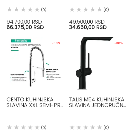
BRUŠENI CRNI
BRUŠENA CRNA HROM
(0)
(0)
7280834
94.700,00 RSD
49.500,00 RSD
66.375,00 RSD
34.650,00 RSD
-30%
-30%
CENTO KUHINJSKA
TALIS M54 KUHINJSKA
SLAVINA XXL SEMI-PRO
SLAVINA JEDNORUČNA
2JET HROM 14806000
270 J1 JET SBOX MAT
HANSGROHE
CRNA CRNA MAT
72809670 HANSGROHE
(0)
(0)