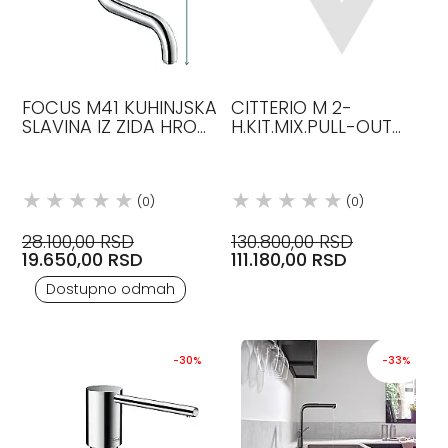
FOCUS M41 KUHINJSKA
CITTERIO M 2-
SLAVINA IZ ZIDA HROM
H.KIT.MIX.PULL-OUT
31825000 HANSGROHE
BRG 34822310 AXOR
(0)
(0)
28.100,00 RSD
130.800,00 RSD
19.650,00 RSD
111.180,00 RSD
Dostupno odmah
-30%
-33%