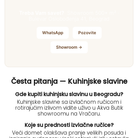
Treba Vam savet?
Showroom 500+ m² ·
Bulevar Oslobođenja 41, Beograd
WhatsApp
Pozovite
Showroom →
Česta pitanja — Kuhinjske slavine
Gde kupiti kuhinjsku slavinu u Beogradu?
Kuhinjske slavine sa izvlačnom ručicom i
rotirajućim izlivom vidite uživo u Akva Butik
showroomu na Vračaru.
Koje su prednosti izvlačne ručice?
Veći domet olakšava pranje velikih posuda i