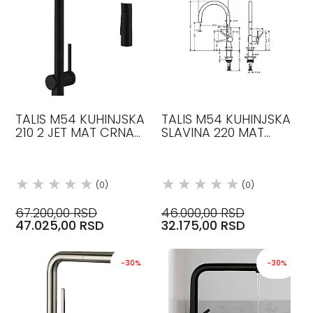
TALIS M54 KUHINJSKA
TALIS M54 KUHINJSKA
210 2 JET MAT CRNA
SLAVINA 220 MAT
CRNA MAT 72842670
CRNA 1 JET CRNA MAT
HANSGROHE
72804670
HANSGROHE
(0)
(0)
67.200,00 RSD
46.000,00 RSD
47.025,00 RSD
32.175,00 RSD
-30%
-30%