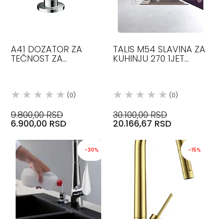
A41 DOZATOR ZA
TALIS M54 SLAVINA ZA
TEČNOST ZA
KUHINJU 270 1JET
SUDOPERU OKRUGLI
HROM 72840000
HROM 40438000
HANSGROHE
HANSGROHE
(0)
(0)
9.800,00 RSD
30.100,00 RSD
6.900,00 RSD
20.166,67 RSD
-30%
-15%