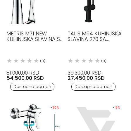
METRIS M71 NEW
TALIS M54 KUHINJSKA
KUHINJSKA SLAVINA SA
SLAVINA 270 SA
TUŠEM HROM
CREVOM NA
14820000 HANSGROHE
IZVLAČENJE 1JET CRNA
MAT 72840670
HANSGROHE
(0)
(0)
81.000,00 RSD
39.300,00 RSD
54.500,00 RSD
27.450,00 RSD
Dostupno odmah
Dostupno odmah
-30%
-15%