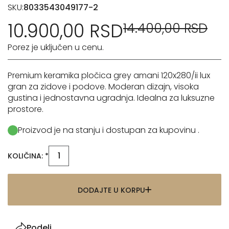
SKU:
8033543049177-2
10.900,00 RSD
14.400,00 RSD
Porez je uključen u cenu.
Premium keramika pločica grey amani 120x280/ii lux
gran za zidove i podove. Moderan dizajn, visoka
gustina i jednostavna ugradnja. Idealna za luksuzne
prostore.
Proizvod je na stanju i dostupan za kupovinu .
KOLIČINA: *
DODAJTE U KORPU
Podeli