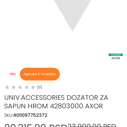
-15%
Isporuka 3-4 nedelje
(0)
UNIV.ACCESSORIES DOZATOR ZA
SAPUN HROM 42803000 AXOR
SKU:
4011097752372
23.900,00 RSD