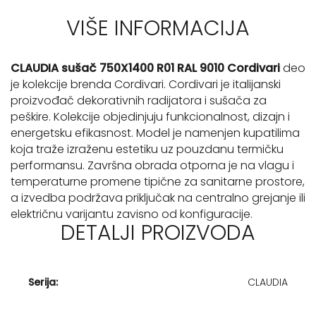
VIŠE INFORMACIJA
CLAUDIA sušač 750X1400 R01 RAL 9010 Cordivari
deo
je kolekcije brenda Cordivari. Cordivari je italijanski
proizvođač dekorativnih radijatora i sušača za
peškire. Kolekcije objedinjuju funkcionalnost, dizajn i
energetsku efikasnost. Model je namenjen kupatilima
koja traže izraženu estetiku uz pouzdanu termičku
performansu. Završna obrada otporna je na vlagu i
temperaturne promene tipične za sanitarne prostore,
a izvedba podržava priključak na centralno grejanje ili
električnu varijantu zavisno od konfiguracije.
DETALJI PROIZVODA
Serija:
CLAUDIA