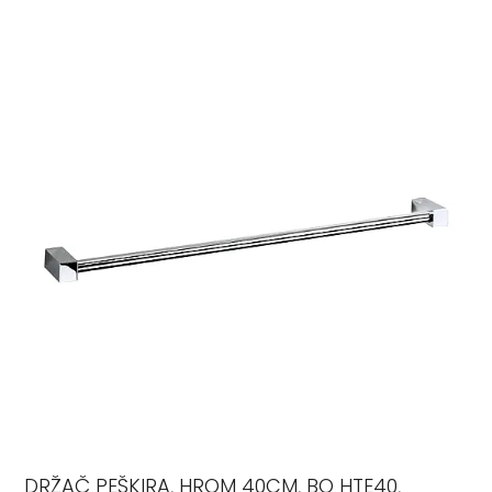
DRŽAČ PEŠKIRA, HROM 40CM, BQ HTE40,