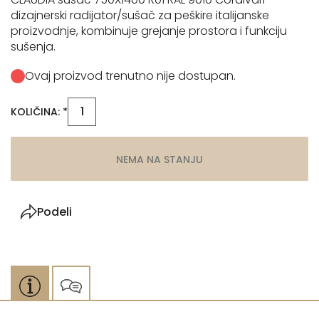
dizajnerski radijator/sušač za peškire italijanske
proizvodnje, kombinuje grejanje prostora i funkciju
sušenja.
Ovaj proizvod trenutno nije dostupan.
KOLIČINA: *
NEMA NA STANJU
Podeli