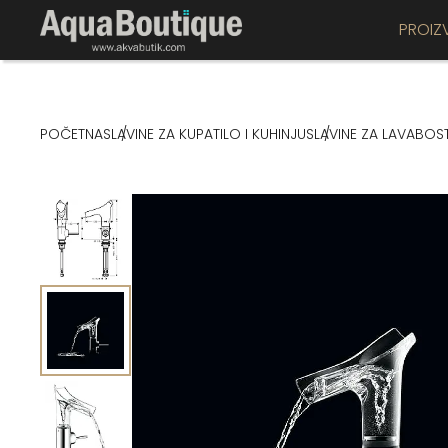
PROIZ
POČETNA
SLAVINE ZA KUPATILO I KUHINJU
SLAVINE ZA LAVABO
S