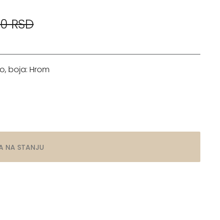
00 RSD
o, boja: Hrom
A NA STANJU