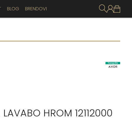
T
BLOG
BRENDOVI
A LAVABO HROM 12112000