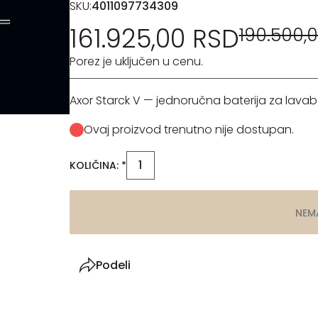
SKU:
4011097734309
161.925,00 RSD
190.500,
Porez je uključen u cenu.
Axor Starck V — jednoručna baterija za lavab
Ovaj proizvod trenutno nije dostupan.
KOLIČINA: *
NEM
Podeli