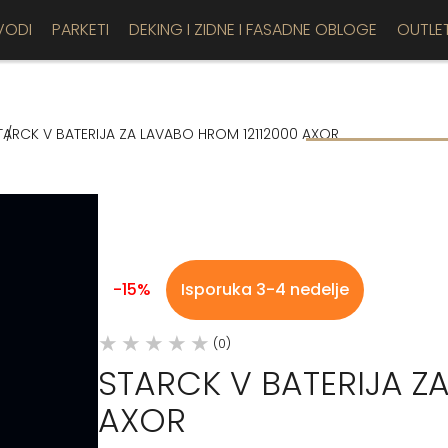
VODI
PARKETI
DEKING I ZIDNE I FASADNE OBLOGE
OUTLE
TARCK V BATERIJA ZA LAVABO HROM 12112000 AXOR
-15%
Isporuka 3-4 nedelje
(0)
STARCK V BATERIJA Z
AXOR