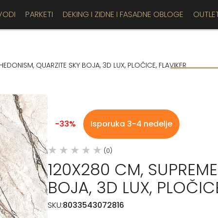
VODI
PARKETI
DEKING I ZIDNE I FASADNE OBLOGE
OUTLE
EDONISM, QUARZITE SKY BOJA, 3D LUX, PLOČICE, FLAVIKER
-33%
Isporuka 3-4 nedelje
(0)
120X280 CM, SUPREME
BOJA, 3D LUX, PLOČICE
SKU:
8033543072816