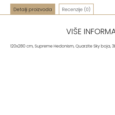
Detalji proizvoda
Recenzije
(0)
VIŠE INFORM
120x280 cm, Supreme Hedonism, Quarzite Sky boja, 3D l