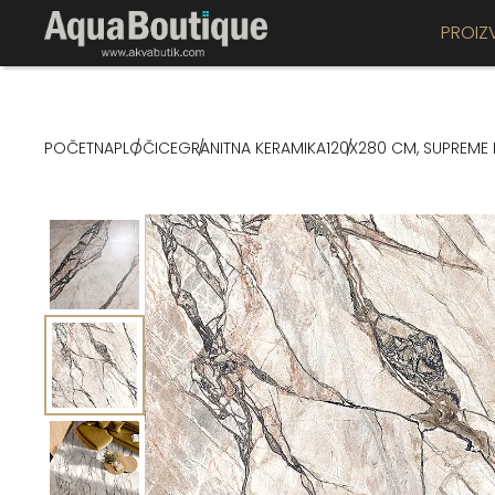
PROIZ
POČETNA
PLOČICE
GRANITNA KERAMIKA
120X280 CM, SUPREME H