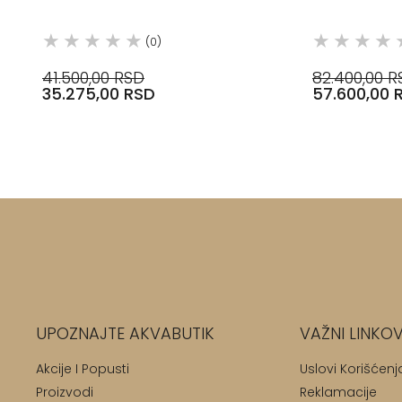
(0)
41.500,00 RSD
82.400,00 R
35.275,00 RSD
57.600,00 
UPOZNAJTE AKVABUTIK
VAŽNI LINKOV
Akcije I Popusti
Uslovi Korišćenj
Proizvodi
Reklamacije