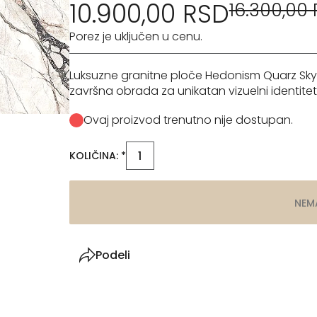
10.900,00 RSD
16.300,00
Porez je uključen u cenu.
Luksuzne granitne ploče Hedonism Quarz Sky 
završna obrada za unikatan vizuelni identitet
Ovaj proizvod trenutno nije dostupan.
KOLIČINA: *
NEM
Podeli