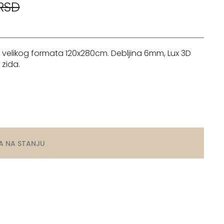
 RSD
velikog formata 120x280cm. Debljina 6mm, Lux 3D
 zida.
A NA STANJU