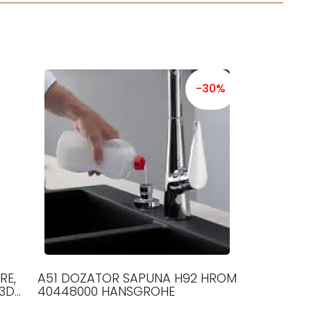
-30%
RE,
A51 DOZATOR SAPUNA H92 HROM
 3D
40448000 HANSGROHE
R