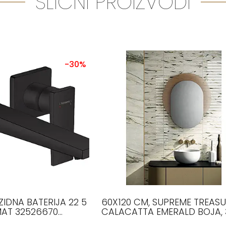
SLIČNI PROIZVODI
-30%
IDNA BATERIJA 22 5
60X120 CM, SUPREME TREASU
AT 32526670
CALACATTA EMERALD BOJA,
E
ANTICATO, PLOČICE, FLAVIKE