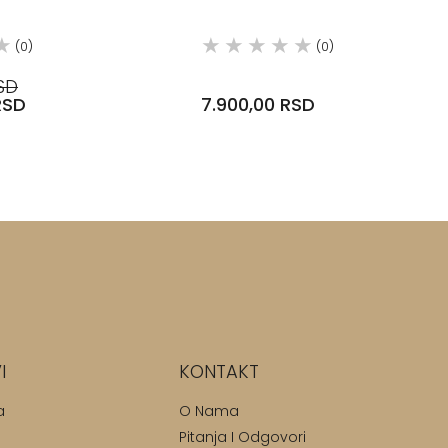
(0)
(0)
SD
RSD
7.900,00 RSD
I
KONTAKT
a
O Nama
Pitanja I Odgovori