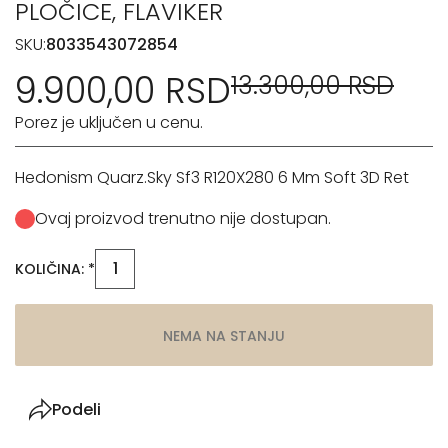
PLOČICE, FLAVIKER
SKU:
8033543072854
9.900,00 RSD
13.300,00 RSD
Porez je uključen u cenu.
Hedonism Quarz.Sky Sf3 R120X280 6 Mm Soft 3D Ret
Ovaj proizvod trenutno nije dostupan.
KOLIČINA: *
NEMA NA STANJU
Podeli