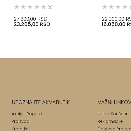
(0)
27.300,00 RSD
22.900,00 R
23.205,00 RSD
16.050,00 
UPOZNAJTE AKVABUTIK
VAŽNI LINKOV
Akcije I Popusti
Uslovi Korišćenj
Proizvodi
Reklamacije
Kupatila
Dostava Proizv