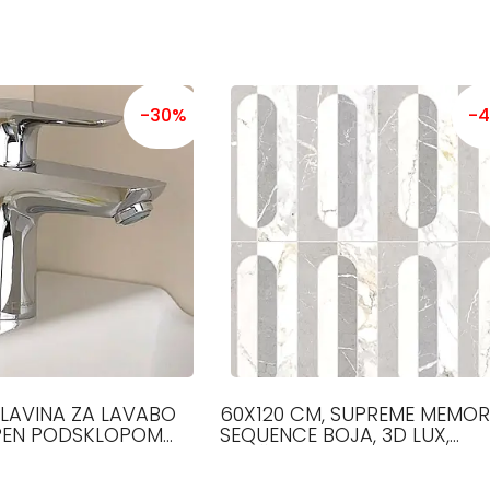
-30%
-
 SLAVINA ZA LAVABO
60X120 CM, SUPREME MEMORI
PEN PODSKLOPOM
SEQUENCE BOJA, 3D LUX,
1000 HANSGROHE
PLOČICE, FLAVIKER