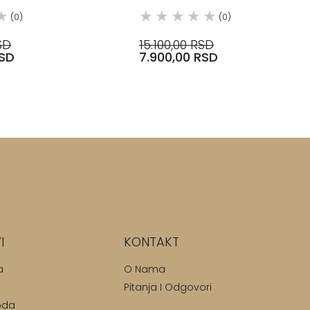
(0)
(0)
SD
15.100,00 RSD
RSD
7.900,00 RSD
I
KONTAKT
a
O Nama
Pitanja I Odgovori
oda