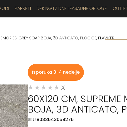
VODI
PARKETI
DEKING I ZIDNE I FASADNE OBLOGE
OUTLE
EMORIES, GREY SOAP BOJA, 3D ANTICATO, PLOČICE, FLAVIKER
Isporuka 3-4 nedelje
(0)
60X120 CM, SUPREME 
BOJA, 3D ANTICATO, P
SKU:
8033543059275