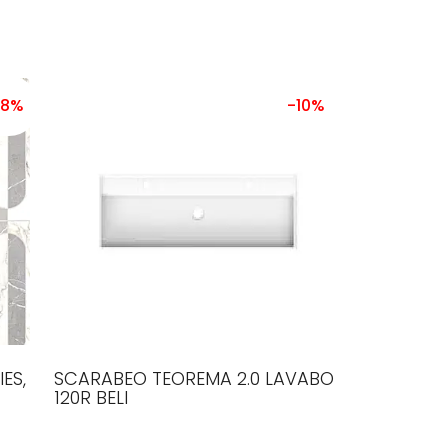
48%
-10%
ES,
SCARABEO TEOREMA 2.0 LAVABO
120R BELI