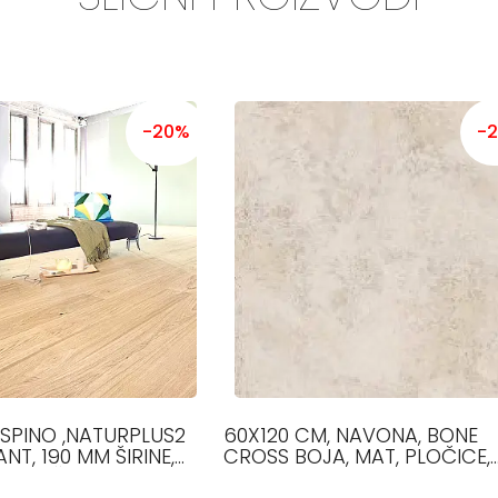
-20%
-
SPINO ,NATURPLUS2
60X120 CM, NAVONA, BONE
NT, 190 MM ŠIRINE,
CROSS BOJA, MAT, PLOČICE,
MM DUŽINE, 12.5 MM
FLAVIKER