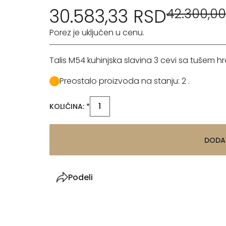
30.583,33 RSD
42.300,00
Porez je uključen u cenu.
Talis M54 kuhinjska slavina 3 cevi sa tušem
Preostalo proizvoda na stanju: 2 .
KOLIČINA: *
DODA
Podeli