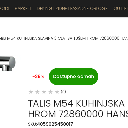
VODI
PARKETI
DEKING I ZIDNE I FASADNE OBLOGE
OUTLE
ALIS M54 KUHINJSKA SLAVINA 3 CEVI SA TUŠEM HROM 72860000 H
-28%
Dostupno odmah
(0)
TALIS M54 KUHINJSKA 
HROM 72860000 HAN
SKU:
4059625450017