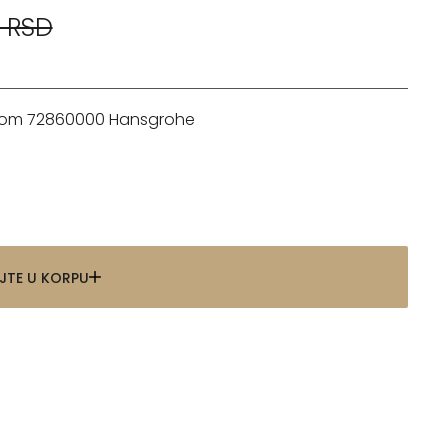
 RSD
 hrom 72860000 Hansgrohe
JTE U KORPU