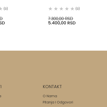
RA
(0)
(0)
SD
7.300,00 RSD
RSD
5.400,00 RSD
I
KONTAKT
a
O Nama
Pitanja I Odgovori