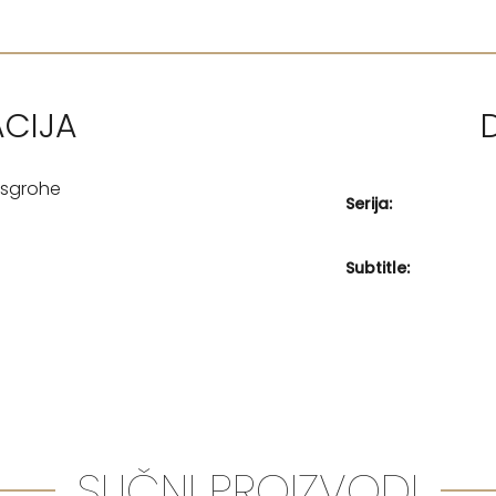
ACIJA
nsgrohe
Serija:
Subtitle:
SLIČNI PROIZVODI