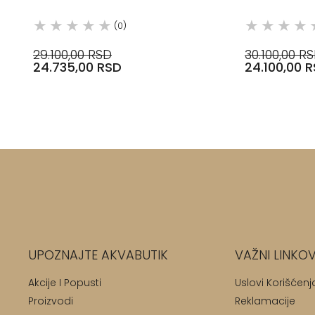
DEBLJINE, H
(0)
29.100,00 RSD
30.100,00 R
24.735,00 RSD
24.100,00 
UPOZNAJTE AKVABUTIK
VAŽNI LINKOV
Akcije I Popusti
Uslovi Korišćenj
Proizvodi
Reklamacije