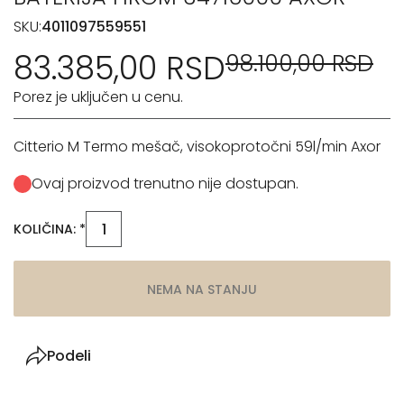
SKU:
4011097559551
83.385,00 RSD
98.100,00 RSD
Porez je uključen u cenu.
Citterio M Termo mešač, visokoprotočni 59l/min Axor
Ovaj proizvod trenutno nije dostupan.
KOLIČINA: *
NEMA NA STANJU
Podeli