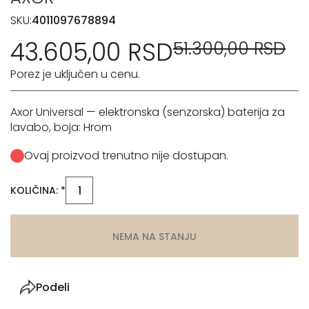
SKU:
4011097678894
43.605,00 RSD
51.300,00 RSD
Porez je uključen u cenu.
Axor Universal — elektronska (senzorska) baterija za
lavabo, boja: Hrom
Ovaj proizvod trenutno nije dostupan.
KOLIČINA: *
NEMA NA STANJU
Podeli