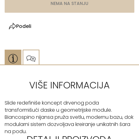
NEMA NA STANJU
Podeli
VIŠE INFORMACIJA
Slide redefiniše koncept drvenog poda
transformišući daske u geometrijske module.
Biancospino nijansa pruža svetlu, modernu bazu, dok
modularni sistem dozvoljava kreiranje unikatnih šara
na podu.