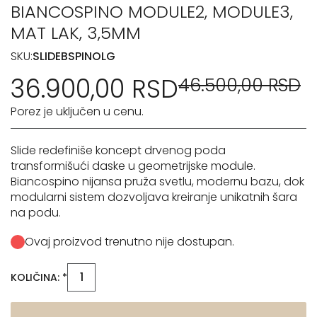
BIANCOSPINO MODULE2, MODULE3,
MAT LAK, 3,5MM
SKU:
SLIDEBSPINOLG
36.900,00 RSD
46.500,00 RSD
Porez je uključen u cenu.
Slide redefiniše koncept drvenog poda
transformišući daske u geometrijske module.
Biancospino nijansa pruža svetlu, modernu bazu, dok
modularni sistem dozvoljava kreiranje unikatnih šara
na podu.
Ovaj proizvod trenutno nije dostupan.
KOLIČINA: *