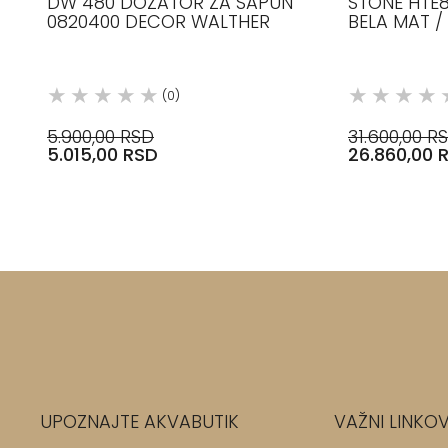
DW 480 DOZATOR ZA SAPUN
STONE HTE8
0820400 DECOR WALTHER
BELA MAT 
DECOR WA
(0)
5.900,00 RSD
31.600,00 R
5.015,00 RSD
26.860,00 
UPOZNAJTE AKVABUTIK
VAŽNI LINKOV