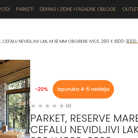
VODI
PARKETI
DEKING I ZIDNE I FASADNE OBLOGE
OUTLE
 CEFALU NEVIDLJIVI LAK, M 18 MM OBORENE IVICE, 260 X 1800-3000
-20%
Isporuka 4-5 nedelja
(0)
PARKET, RESERVE MAR
CEFALU NEVIDLJIVI LA