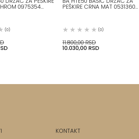
0 DRŽAČ ZA PEŠKIRE
BA HTE50 BASIC DRŽAČ ZA
/ HROM 0975354
PEŠKIRE CRNA MAT 0531360
LTHER
DECOR WALTHER
(0)
(0)
SD
11.800,00 RSD
RSD
10.030,00 RSD
I
KONTAKT