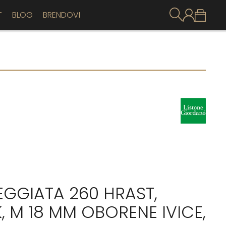
T
BLOG
BRENDOVI
EGGIATA 260 HRAST,
K, M 18 MM OBORENE IVICE,