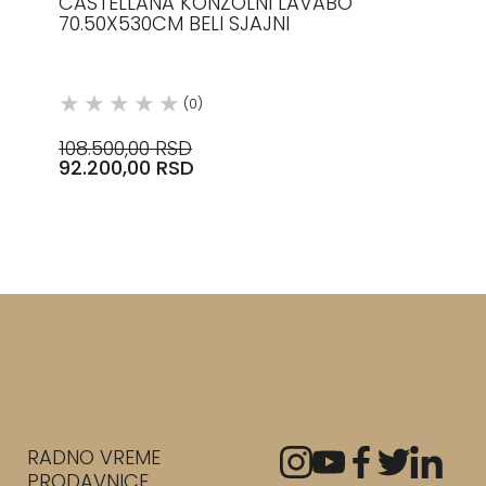
CASTELLANA KONZOLNI LAVABO
70.50X530CM BELI SJAJNI
(0)
108.500,00 RSD
92.200,00 RSD
RADNO VREME
PRODAVNICE