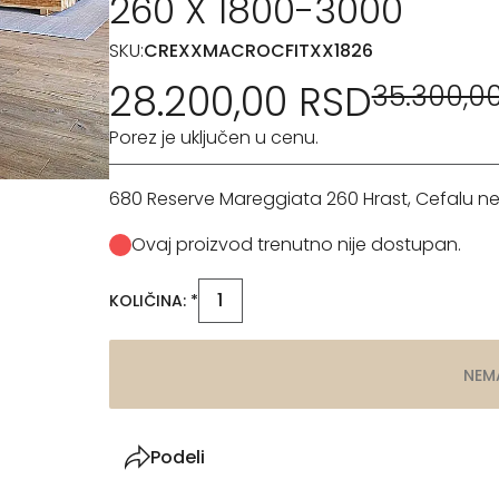
260 X 1800-3000
SKU:
CREXXMACROCFITXX1826
28.200,00 RSD
35.300,0
Porez je uključen u cenu.
680 Reserve Mareggiata 260 Hrast, Cefalu nevi
Ovaj proizvod trenutno nije dostupan.
KOLIČINA: *
NEM
Podeli