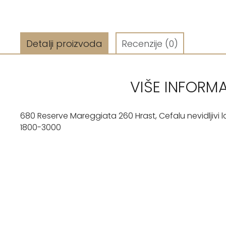
Detalji proizvoda
Recenzije
(0)
VIŠE INFORM
680 Reserve Mareggiata 260 Hrast, Cefalu nevidljivi l
1800-3000