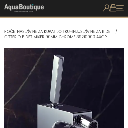
POČETNA
SLAVINE ZA KUPATILO I KUHINJU
SLAVINE ZA BIDE
CITTERIO BIDET MIXER 90MM CHROME 39210000 AXOR