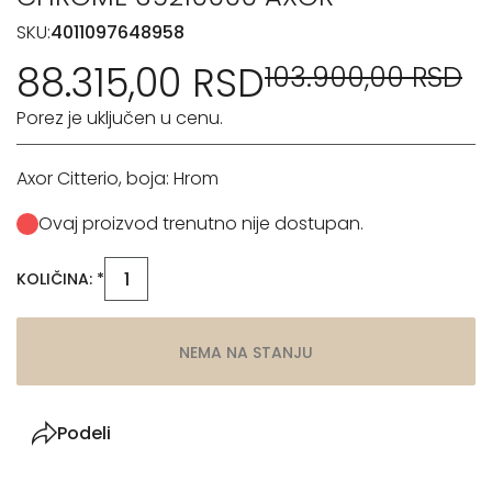
SKU:
4011097648958
88.315,00 RSD
103.900,00 RSD
Porez je uključen u cenu.
Axor Citterio, boja: Hrom
Ovaj proizvod trenutno nije dostupan.
KOLIČINA: *
NEMA NA STANJU
Podeli