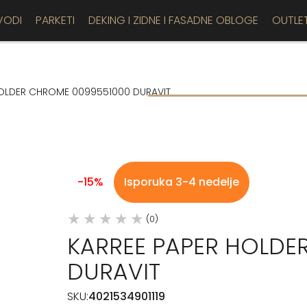
VODI
PARKETI
DEKING I ZIDNE I FASADNE OBLOGE
OUTLE
HOLDER CHROME 0099551000 DURAVIT
-15%
Isporuka 3-4 nedelje
(0)
KARREE PAPER HOLDE
DURAVIT
SKU:
4021534901119