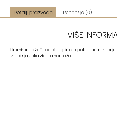
Detalji proizvoda
Recenzije
(0)
VIŠE INFORM
Hromirani držač toalet papira sa poklopcem iz serije D
visoki sjaj, laka zidna montaža.