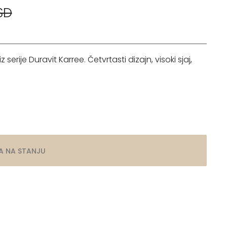
SD
rije Duravit Karree. Četvrtasti dizajn, visoki sjaj,
A NA STANJU