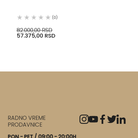
INE,
OUT SPRAY 2 2JET HROM
73819000 HANSGROH
(0)
82.000,00 RSD
57.375,00 RSD
RADNO VREME
PRODAVNICE
PON - PET / 09:00 - 20:00H