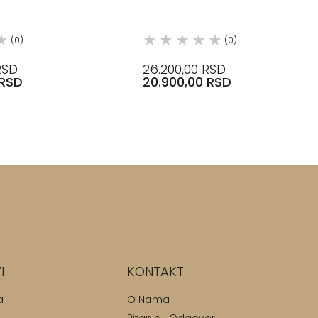
MM ŠIRINE, 1000-2100 MM DUŽ
12.5 MM DEBLJI
(0)
(0)
RSD
26.200,00 RSD
 RSD
20.900,00 RSD
I
KONTAKT
a
O Nama
Pitanja I Odgovori