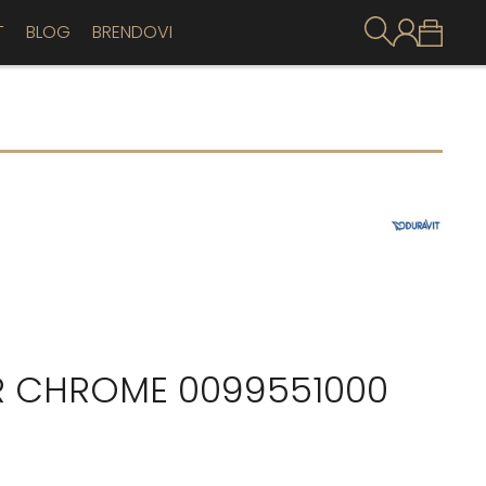
T
BLOG
BRENDOVI
R CHROME 0099551000