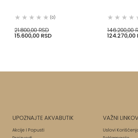
(0)
21.800,00 RSD
146.200,00 
15.600,00 RSD
124.270,00
UPOZNAJTE AKVABUTIK
VAŽNI LINKOV
Akcije I Popusti
Uslovi Korišćenj
Proizvodi
Reklamacije