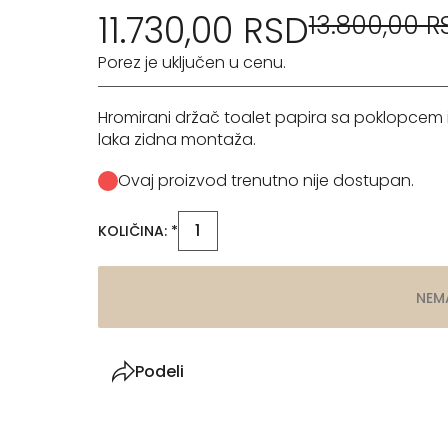
11.730,00 RSD
13.800,00 R
Porez je uključen u cenu.
Hromirani držač toalet papira sa poklopcem iz se
laka zidna montaža.
Ovaj proizvod trenutno nije dostupan.
KOLIČINA: *
NEM
Podeli