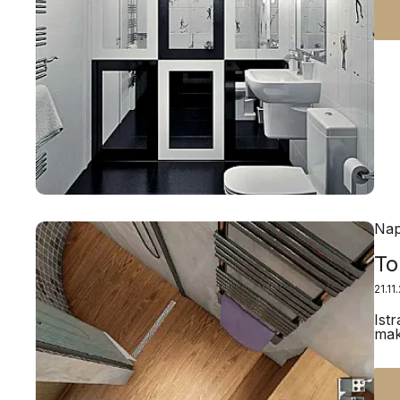
Nap
To
21.11
Ist
mak