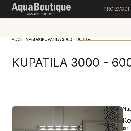
PROIZVODI
POČETNA
BLOG
KUPATILA 3000 - 6000 €
KUPATILA 3000 - 60
Nap
Ko
18.1