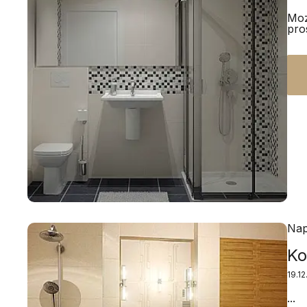
Moz
pro
Nap
Ko
19.1
...