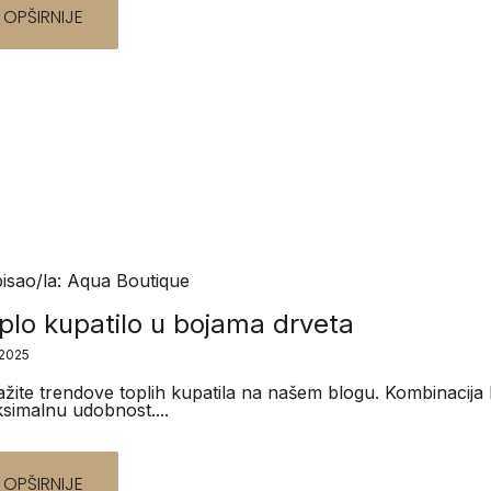
OPŠIRNIJE
isao/la: Aqua Boutique
plo kupatilo u bojama drveta
.2025
ražite trendove toplih kupatila na našem blogu. Kombinacija 
simalnu udobnost....
OPŠIRNIJE