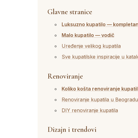
Glavne stranice
Luksuzno kupatilo — kompletan
Malo kupatilo — vodič
Uređenje velikog kupatila
Sve kupatilske inspiracije u kata
Renoviranje
Koliko košta renoviranje kupati
Renoviranje kupatila u Beograd
DIY renoviranje kupatila
Dizajn i trendovi