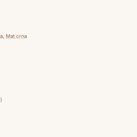
a, Mat crna
)