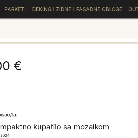
PARKETI
DEKING I ZIDNE I FASADNE OBLOGE
OU
00 €
isao/la:
mpaktno kupatilo sa mozaikom
2.2024