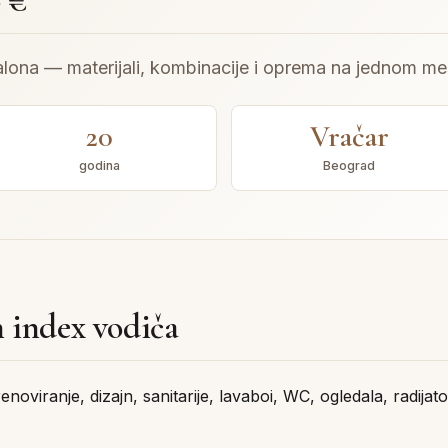
0 €
alona — materijali, kombinacije i oprema na jednom me
20
Vračar
godina
Beograd
 index vodiča
enoviranje, dizajn, sanitarije, lavaboi, WC, ogledala, radija