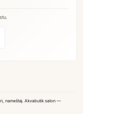
stu.
tori, nameštaj. Akvabutik salon —