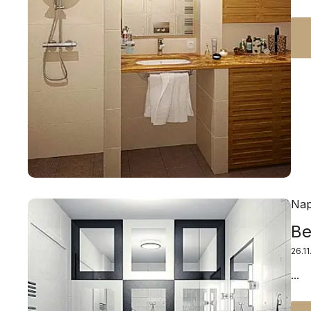
Nap
Be
26.1
...