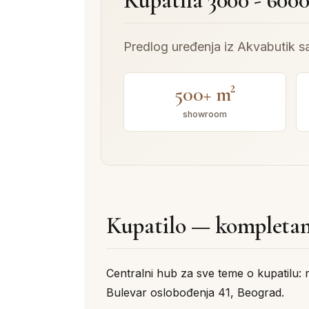
Kupatila 3000 - 600
Predlog uređenja iz Akvabutik s
500+ m²
showroom
Kupatilo — kompletan
Centralni hub za sve teme o kupatilu: r
Bulevar oslobođenja 41, Beograd.