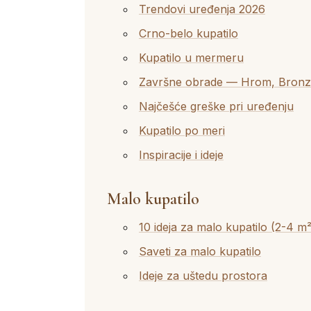
Trendovi uređenja 2026
Crno-belo kupatilo
Kupatilo u mermeru
Završne obrade — Hrom, Bronz
Najčešće greške pri uređenju
Kupatilo po meri
Inspiracije i ideje
Malo kupatilo
10 ideja za malo kupatilo (2-4 m²
Saveti za malo kupatilo
Ideje za uštedu prostora