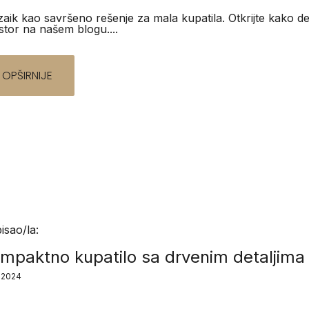
aik kao savršeno rešenje za mala kupatila. Otkrijte kako det
stor na našem blogu....
OPŠIRNIJE
isao/la:
mpaktno kupatilo sa drvenim detaljima
2.2024