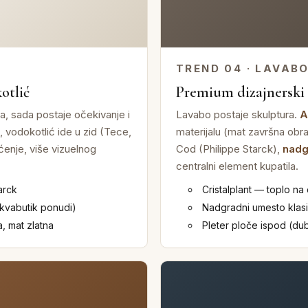
TREND 04 · LAVAB
otlić
Premium dizajnerski 
a, sada postaje očekivanje i
Lavabo postaje skulptura.
A
, vodokotlić ide u zid (Tece,
materijalu (mat završna obr
šćenje, više vizuelnog
Cod (Philippe Starck),
nadgr
centralni element kupatila.
arck
Cristalplant — toplo na
Akvabutik ponudi)
Nadgradni umesto klasi
, mat zlatna
Pleter ploče ispod (dub