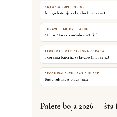
ANTONIO LUPI · INDIGO
Indigo baterija za lavabo (mat crna)
DURAVIT · ME BY STARCK
ME by Starck konzolna WC šolja
TEOREMA · MAT ZAVRŠNA OBRADA
Teorema baterija za lavabo (mat crna)
DECOR WALTHER · BASIC BLACK
Basic rukohvat black matt
Palete boja 2026 — šta 