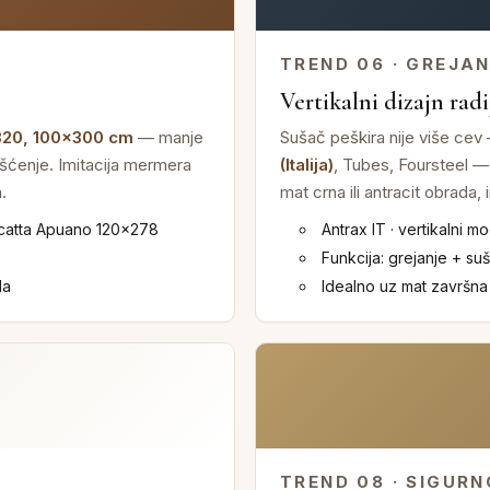
TREND 06 · GREJA
Vertikalni dizajn radi
320, 100×300 cm
— manje
Sušač peškira nije više cev
išćenje. Imitacija mermera
(Italija)
, Tubes, Foursteel — r
.
mat crna ili antracit obrada,
acatta Apuano 120×278
Antrax IT · vertikalni mo
Funkcija: grejanje + su
la
Idealno uz mat završna
TREND 08 · SIGUR