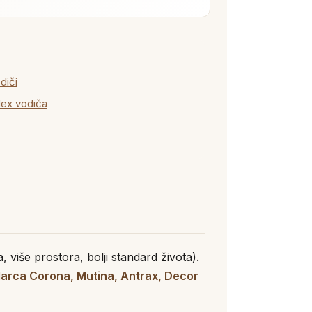
diči
dex vodiča
 više prostora, bolji standard života).
Marca Corona, Mutina, Antrax, Decor