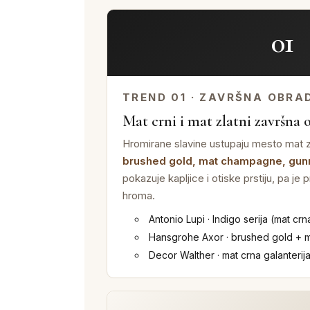
01
TREND 01 · ZAVRŠNA OBRA
Mat crni i mat zlatni završna 
Hromirane slavine ustupaju mesto mat
brushed gold, mat champagne, gun
pokazuje kapljice i otiske prstiju, pa je 
hroma.
Antonio Lupi · Indigo serija (mat crn
Hansgrohe Axor · brushed gold + m
Decor Walther · mat crna galanterij