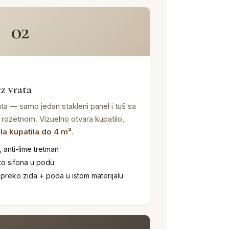
02
z vrata
ata — samo jedan stakleni panel i tuš sa
 rozetnom. Vizuelno otvara kupatilo,
la kupatila do 4 m²
.
 anti-lime tretman
to sifona u podu
 preko zida + poda u istom materijalu