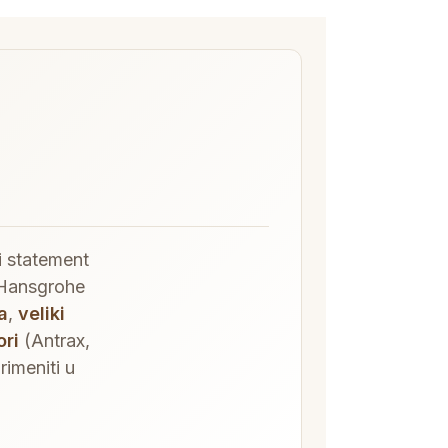
 i statement
 Hansgrohe
a
,
veliki
ori
(Antrax,
rimeniti u