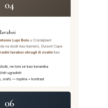
04
O
lavaboi
ntonio Lupi Bolo
u Cristalplant
ada na dodir kao kamen), Duravit Cape
adni lavaboi okrugli ili ovalni
kao
 dodir, ne lomi se kao keramika
čnih ugradnih
, orah) — toplina + kontrast
06