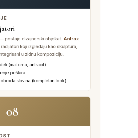
NJE
jatori
 — postaje dizajnerski objekat.
Antrax
adijatori koji izgledaju kao skulptura,
 integrisani u zidnu kompoziciju.
deli (mat crna, antracit)
šenje peškira
 obrada slavina (kompletan look)
08
NOST