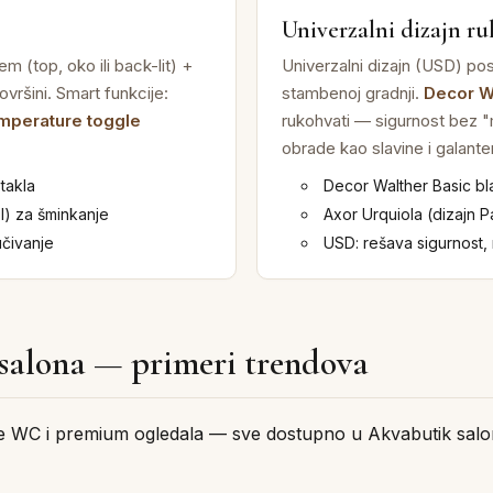
Univerzalni dizajn ru
m (top, oko ili back-lit) +
Univerzalni dizajn (USD) po
vršini. Smart funkcije:
stambenoj gradnji.
Decor W
emperature toggle
rukohvati — sigurnost bez "me
obrade kao slavine i galanter
stakla
Decor Walther Basic bl
l) za šminkanje
Axor Urquiola (dizajn Pa
učivanje
USD: rešava sigurnost,
 salona — primeri trendova
ne WC i premium ogledala — sve dostupno u Akvabutik sal