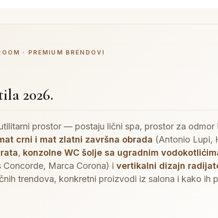
ROOM · PREMIUM BRENDOVI
ila 2026.
tilitarni prostor — postaju lični spa, prostor za odmor
mat crni i mat zlatni završna obrada
(Antonio Lupi,
vrata
,
konzolne WC šolje sa ugradnim vodokotlićim
s Concorde, Marca Corona) i
vertikalni dizajn radijat
ih trendova, konkretni proizvodi iz salona i kako ih p