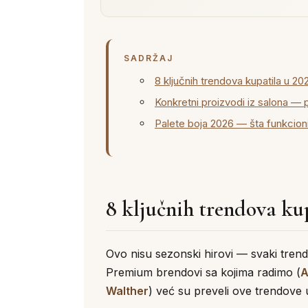
SADRŽAJ
8 ključnih trendova kupatila u 20
Konkretni proizvodi iz salona — 
Palete boja 2026 — šta funkcioni
8 ključnih trendova kup
Ovo nisu sezonski hirovi — svaki trend 
Premium brendovi sa kojima radimo (
A
Walther
) već su preveli ove trendove