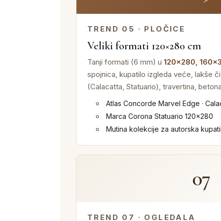
TREND 05 · PLOČICE
Veliki formati 120×280 cm
Tanji formati (6 mm) u
120×280, 160×
spojnica, kupatilo izgleda veće, lakše č
(Calacatta, Statuario), travertina, betona
Atlas Concorde Marvel Edge · Cal
Marca Corona Statuario 120×280
Mutina kolekcije za autorska kupati
07
TREND 07 · OGLEDALA