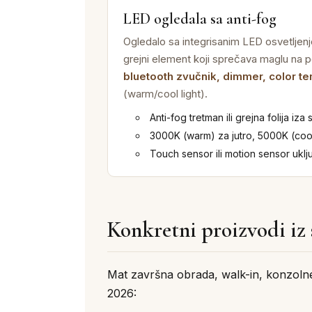
LED ogledala sa anti-fog
Ogledalo sa integrisanim LED osvetljenje
grejni element koji sprečava maglu na po
bluetooth zvučnik, dimmer, color t
(warm/cool light).
Anti-fog tretman ili grejna folija iza 
3000K (warm) za jutro, 5000K (coo
Touch sensor ili motion sensor uklj
Konkretni proizvodi iz
Mat završna obrada, walk-in, konzol
2026: