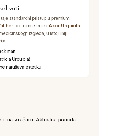
kohvati
staje standardni pristup u premium
alther
premium serije i
Axor Urquiola
dicinskog" izgleda, u istoj liniji
ija.
ack matt
tricia Urquiola)
 ne narušava estetiku
onu na Vračaru. Aktuelna ponuda