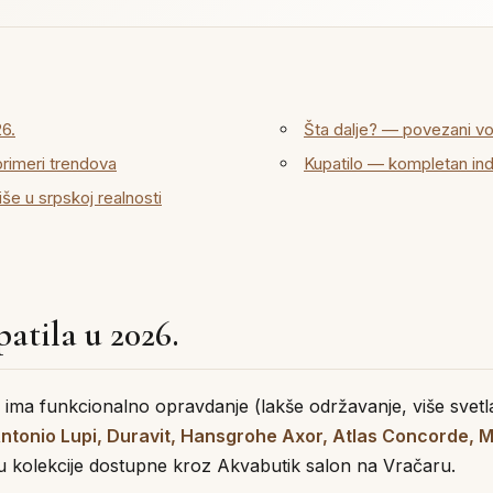
26.
Šta dalje? — povezani vo
primeri trendova
Kupatilo — kompletan in
še u srpskoj realnosti
atila u 2026.
ima funkcionalno opravdanje (lakše održavanje, više svetla,
ntonio Lupi, Duravit, Hansgrohe Axor, Atlas Concorde, 
 u kolekcije dostupne kroz Akvabutik salon na Vračaru.