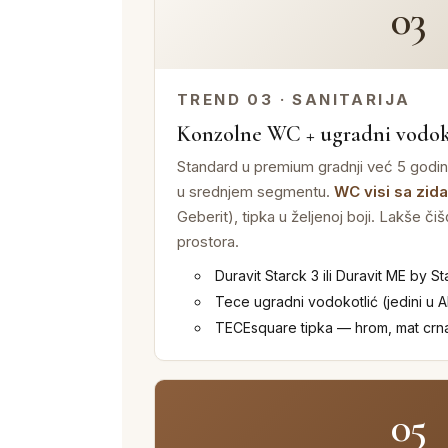
03
TREND 03 · SANITARIJA
Konzolne WC + ugradni vodok
Standard u premium gradnji već 5 godin
u srednjem segmentu.
WC visi sa zida
Geberit), tipka u željenoj boji. Lakše či
prostora.
Duravit Starck 3 ili Duravit ME by St
Tece ugradni vodokotlić (jedini u 
TECEsquare tipka — hrom, mat crna
05