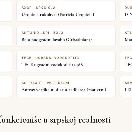
AXOR · URQUIOLA
DUR
Urquiola rukohvat (Patricia Urquiola)
D-N
ANTONIO LUPI · BOLO
ATL
Bolo nadgradni lavabo (Cristalplant)
Mar
TECE · UGRADNI VODOKOTLIĆ
TEC
TECE ugradni vodokotlić 12488
TEC
ANTRAX IT · VERTIKALNI
AKV
Antrax vertikalni dizajn radijator (mat crni)
LED
funkcioniše u srpskoj realnosti