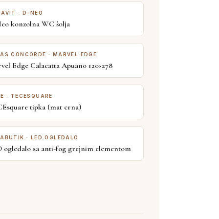
AVIT · D-NEO
eo konzolna WC šolja
AS CONCORDE · MARVEL EDGE
vel Edge Calacatta Apuano 120×278
E · TECESQUARE
Esquare tipka (mat crna)
ABUTIK · LED OGLEDALO
 ogledalo sa anti-fog grejnim elementom