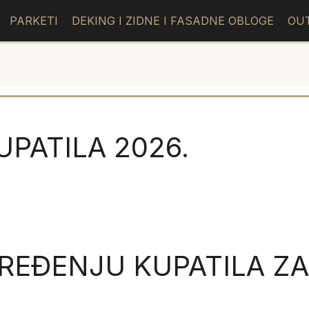
PARKETI
DEKING I ZIDNE I FASADNE OBLOGE
OU
PATILA 2026.
REĐENJU KUPATILA ZA