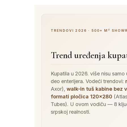
TRENDOVI 2026 · 500+ M² SHOW
Trend uređenja kupat
Kupatila u 2026. više nisu samo u
deo enterijera. Vodeći trendovi:
Axor),
walk-in tuš kabine bez 
formati pločica 120×280
(Atla
Tubes). U ovom vodiču — 8 ključn
srpskoj realnosti.