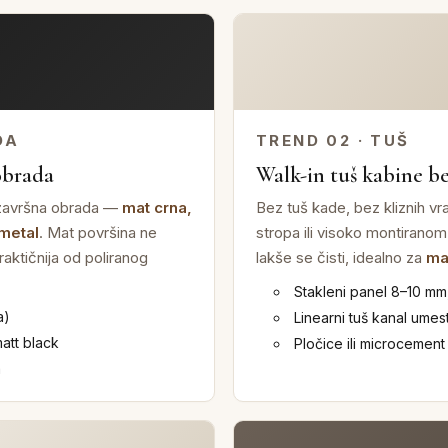
DA
TREND 02 · TUŠ
obrada
Walk-in tuš kabine be
 završna obrada —
mat crna,
Bez tuš kade, bez kliznih vr
metal
. Mat površina ne
stropa ili visoko montiranom
praktičnija od poliranog
lakše se čisti, idealno za
ma
Stakleni panel 8–10 mm,
a)
Linearni tuš kanal umes
att black
Pločice ili microcement
a