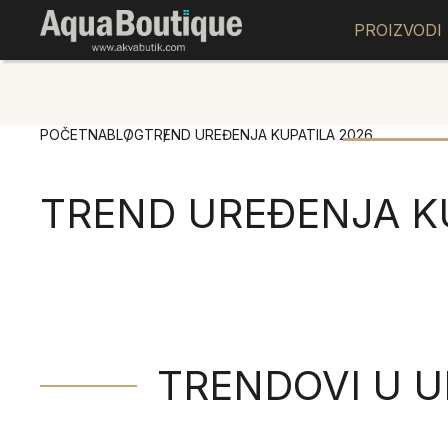
PROIZVODI
POČETNA
BLOG
TREND UREĐENJA KUPATILA 2026.
TREND UREĐENJA KU
TRENDOVI U U