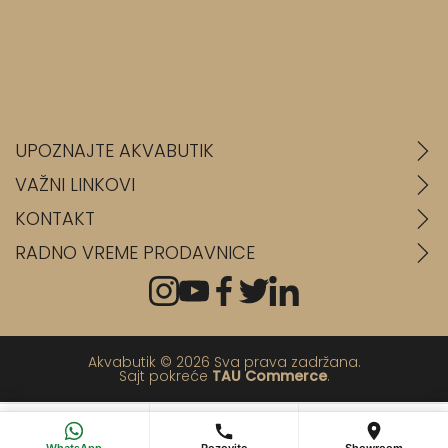
UPOZNAJTE AKVABUTIK
VAŽNI LINKOVI
KONTAKT
RADNO VREME PRODAVNICE
Akvabutik © 2026 Sva prava zadržana.
Sajt pokreće
TAU Commerce
.
💬
📞
📍
WhatsApp
Pozovi
Poseti salon