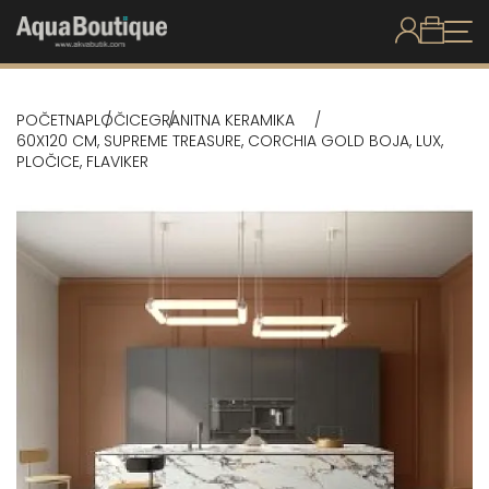
POČETNA
PLOČICE
GRANITNA KERAMIKA
60X120 CM, SUPREME TREASURE, CORCHIA GOLD BOJA, LUX,
PLOČICE, FLAVIKER