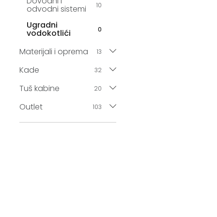
Dovodni i
10
odvodni sistemi
Ugradni
0
vodokotlići
Materijali i oprema
13
Kade
32
Tuš kabine
20
Outlet
103