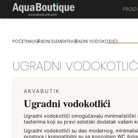
PROIZ
POČETNA
UGRADNI ELEMENTI
UGRADNI VODOKOTLIĆI
UGRADNI VODOKOTLIĆ
AKVABUTIK
Ugradni vodokotlići
Ugradni vodokotlići omogućavaju minimalistički iz
tasterima koji su pravi estetski dodatak vašem ku
Ugradni vodokotlići
su deo modernog, minimalisti
prostora i kompatibilni su sa konzolnim WC šolj