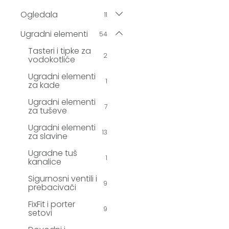
Ogledala
11
Ugradni elementi
54
Tasteri i tipke za
2
vodokotliće
Ugradni elementi
1
za kade
Ugradni elementi
7
za tuševe
Ugradni elementi
13
za slavine
Ugradne tuš
1
kanalice
Sigurnosni ventili i
9
prebacivači
FixFit i porter
9
setovi