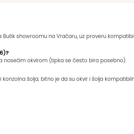
a Butik showroomu na Vračaru, uz proveru kompatibil
26)?
sa nosećim okvirom (tipka se često bira posebno).
 konzolna šolja; bitno je da su okvir i šolja kompatibil