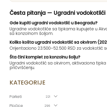
Česta pitanja — Ugradni vodokotlići
Gde kupiti ugradni vodokotlić u Beogradu?
Ugradne vodokotliće sa tipkama kupujete u Akv
sa konzolnom šoljom.
Koliko košta ugradni vodokotlić sa okvirom (20
Orijentaciono 23.500–52.500 RSD za vodokotlić 
Šta čini komplet za konzolnu šolju?
Ugradni vodokotlić sa okvirom, aktivaciona tipka i
pričvršćenju.
KATEGORIJE
Parketi
221
Pločice
296