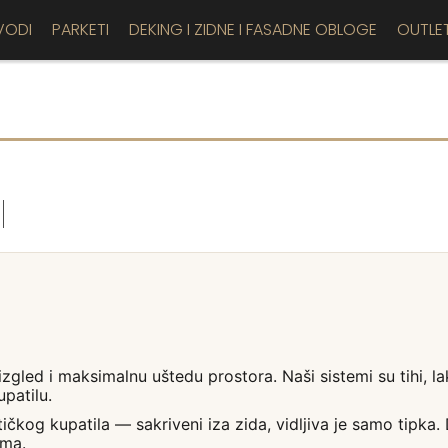
VODI
PARKETI
DEKING I ZIDNE I FASADNE OBLOGE
OUTLE
I
gled i maksimalnu uštedu prostora. Naši sistemi su tihi, lak
patilu.
čkog kupatila — sakriveni iza zida, vidljiva je samo tipka
ama.