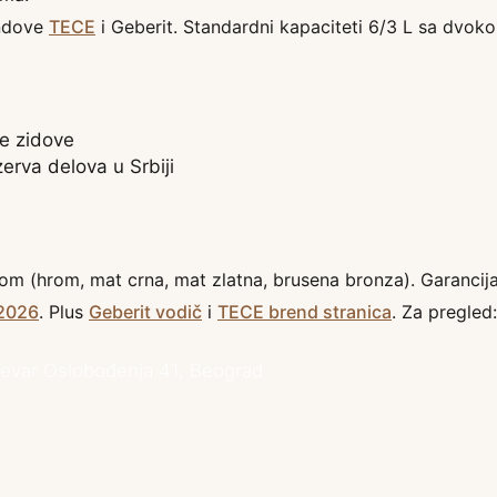
ndove
TECE
i
Geberit
. Standardni kapaciteti 6/3 L sa dvoko
e zidove
erva delova u Srbiji
ijom (hrom, mat crna, mat zlatna, brusena bronza). Garancij
 2026
. Plus
Geberit vodič
i
TECE brend stranica
. Za pregled
var Oslobođenja 41, Beograd