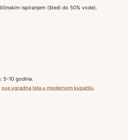
ličinskim ispiranjem (štedi do 50% vode).
a: 5-10 godina.
:
sva ugradna tela u modernom kupatilu
.