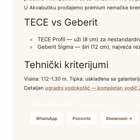
U Akvabutiku prodajemo premium nemačke bre
TECE vs Geberit
TECE Profil
— uži (8 cm) za nestandardn
Geberit Sigma
— širi (12 cm), najveća rez
Tehnički kriterijumi
Visina: 1.12-1.30 m. Tipka: usklađena sa galanter
Detaljan
ugradni vodokotlić — kompletan vodič
Treba Vam savet?
Showroom 500+ m² · Bule
WhatsApp
Pozovite
Showroom →