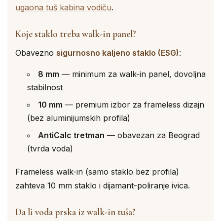
ugaona tuš kabina vodiču
.
Koje staklo treba walk-in panel?
Obavezno
sigurnosno kaljeno staklo (ESG)
:
8 mm
— minimum za walk-in panel, dovoljna
stabilnost
10 mm
— premium izbor za frameless dizajn
(bez aluminijumskih profila)
AntiCalc tretman
— obavezan za Beograd
(tvrda voda)
Frameless walk-in (samo staklo bez profila)
zahteva 10 mm staklo i dijamant-poliranje ivica.
Da li voda prska iz walk-in tuša?