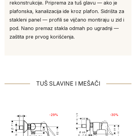
rekonstrukcije. Priprema za tuš glavu — ako je
plafonska, kanalizacija ide kroz plafon. Sidrišta za
stakleni panel — profili se vijčano montiraju u zid i
pod. Nano premaz stakla odmah po ugradnji —
zaštita pre prvog korišćenja.
TUŠ SLAVINE I MEŠAČI
-29%
-30%