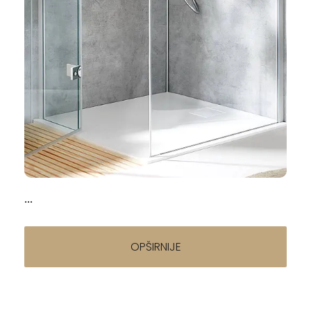
Napisao/la:
Tuš kabine — Kompletan vodič za izbor i
ugradnju
13.03.2026
...
OPŠIRNIJE