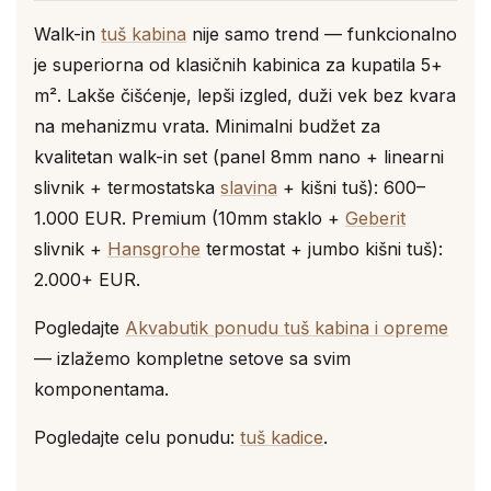
Walk-in
tuš kabina
nije samo trend — funkcionalno
je superiorna od klasičnih kabinica za kupatila 5+
m². Lakše čišćenje, lepši izgled, duži vek bez kvara
na mehanizmu vrata. Minimalni budžet za
kvalitetan walk-in set (panel 8mm nano + linearni
slivnik + termostatska
slavina
+ kišni tuš): 600–
1.000 EUR. Premium (10mm staklo +
Geberit
slivnik +
Hansgrohe
termostat + jumbo kišni tuš):
2.000+ EUR.
Pogledajte
Akvabutik ponudu tuš kabina i opreme
— izlažemo kompletne setove sa svim
komponentama.
Pogledajte celu ponudu:
tuš kadice
.