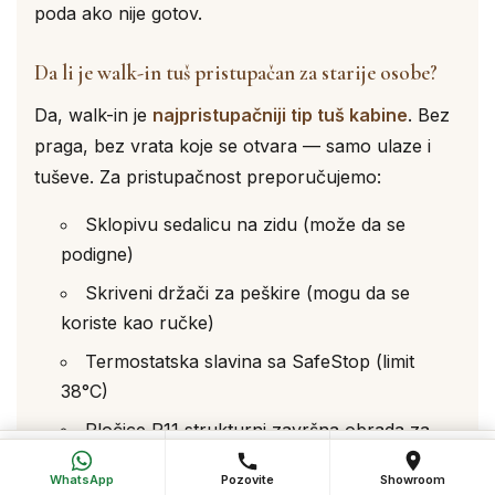
poda ako nije gotov.
Da li je walk-in tuš pristupačan za starije osobe?
Da, walk-in je
najpristupačniji tip tuš kabine
. Bez
praga, bez vrata koje se otvara — samo ulaze i
tuševe. Za pristupačnost preporučujemo:
Sklopivu sedalicu na zidu (može da se
podigne)
Skriveni držači za peškire (mogu da se
koriste kao ručke)
Termostatska slavina sa SafeStop (limit
38°C)
Pločice R11 strukturni završna obrada za
💬
📞
📍
bolji oslonac
WhatsApp
Pozovi
Poseti salon
WhatsApp
Pozovite
Showroom