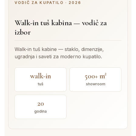
VODIČ ZA KUPATILO · 2026
Walk-in tuš kabina — vodič za
izbor
Walk-in tuš kabine — staklo, dimenzije,
ugradnja i saveti za moderno kupatilo.
walk-in
500+ m²
tuš
showroom
20
godina