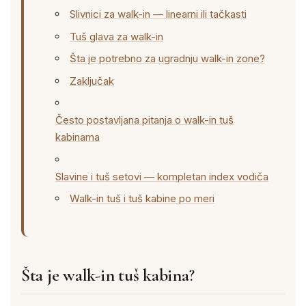
Slivnici za walk-in — linearni ili tačkasti
Tuš glava za walk-in
Šta je potrebno za ugradnju walk-in zone?
Zaključak
Često postavljana pitanja o walk-in tuš
kabinama
Slavine i tuš setovi — kompletan index vodiča
Walk-in tuš i tuš kabine po meri
Šta je walk-in tuš kabina?