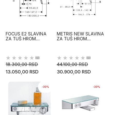
FOCUS E2 SLAVINA
METRIS NEW SLAVINA
ZA TUŠ HROM
ZA TUŠ HROM
31960000
31680000
HANSGROHE
HANSGROHE
(0)
(0)
18.300,00 RSD
44.100,00 RSD
13.050,00 RSD
30.900,00 RSD
-30%
-30%