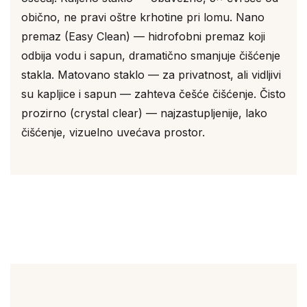
obično, ne pravi oštre krhotine pri lomu. Nano
premaz (Easy Clean) — hidrofobni premaz koji
odbija vodu i sapun, dramatično smanjuje čišćenje
stakla. Matovano staklo — za privatnost, ali vidljivi
su kapljice i sapun — zahteva češće čišćenje. Čisto
prozirno (crystal clear) — najzastupljenije, lako
čišćenje, vizuelno uvećava prostor.