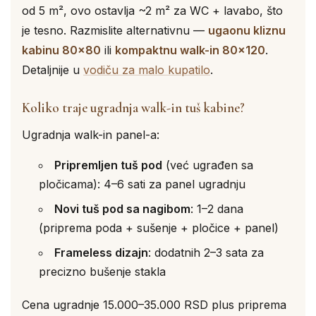
od 5 m², ovo ostavlja ~2 m² za WC + lavabo, što
je tesno. Razmislite alternativnu —
ugaonu kliznu
kabinu 80×80
ili
kompaktnu walk-in 80×120
.
Detaljnije u
vodiču za malo kupatilo
.
Koliko traje ugradnja walk-in tuš kabine?
Ugradnja walk-in panel-a:
Pripremljen tuš pod
(već ugrađen sa
pločicama): 4–6 sati za panel ugradnju
Novi tuš pod sa nagibom
: 1–2 dana
(priprema poda + sušenje + pločice + panel)
Frameless dizajn
: dodatnih 2–3 sata za
precizno bušenje stakla
Cena ugradnje 15.000–35.000 RSD plus priprema