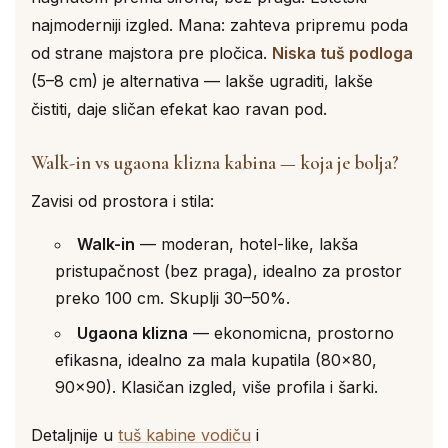
najmoderniji izgled. Mana: zahteva pripremu poda
od strane majstora pre pločica.
Niska tuš podloga
(5–8 cm) je alternativa — lakše ugraditi, lakše
čistiti, daje sličan efekat kao ravan pod.
Walk-in vs ugaona klizna kabina — koja je bolja?
Zavisi od prostora i stila:
Walk-in
— moderan, hotel-like, lakša
pristupačnost (bez praga), idealno za prostor
preko 100 cm. Skuplji 30–50%.
Ugaona klizna
— ekonomicna, prostorno
efikasna, idealno za mala kupatila (80×80,
90×90). Klasičan izgled, više profila i šarki.
Detaljnije u
tuš kabine vodiču
i