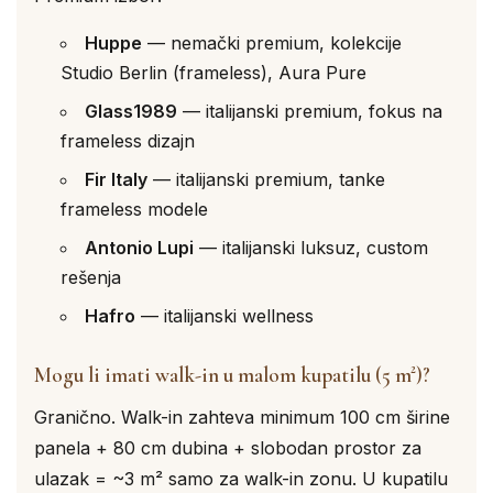
Huppe
— nemački premium, kolekcije
Studio Berlin (frameless), Aura Pure
Glass1989
— italijanski premium, fokus na
frameless dizajn
Fir Italy
— italijanski premium, tanke
frameless modele
Antonio Lupi
— italijanski luksuz, custom
rešenja
Hafro
— italijanski wellness
Mogu li imati walk-in u malom kupatilu (5 m²)?
Granično. Walk-in zahteva minimum 100 cm širine
panela + 80 cm dubina + slobodan prostor za
ulazak = ~3 m² samo za walk-in zonu. U kupatilu