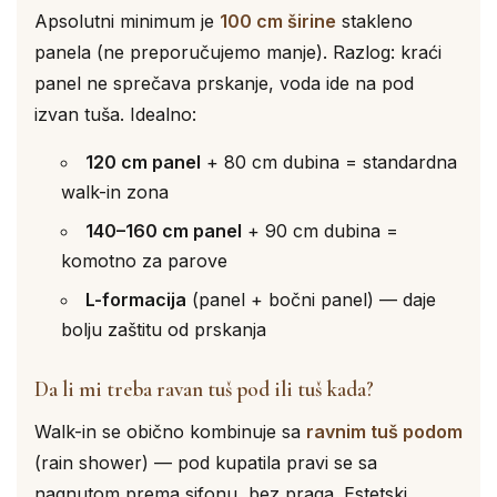
Apsolutni minimum je
100 cm širine
stakleno
panela (ne preporučujemo manje). Razlog: kraći
panel ne sprečava prskanje, voda ide na pod
izvan tuša. Idealno:
120 cm panel
+ 80 cm dubina = standardna
walk-in zona
140–160 cm panel
+ 90 cm dubina =
komotno za parove
L-formacija
(panel + bočni panel) — daje
bolju zaštitu od prskanja
Da li mi treba ravan tuš pod ili tuš kada?
Walk-in se obično kombinuje sa
ravnim tuš podom
(rain shower) — pod kupatila pravi se sa
nagnutom prema sifonu, bez praga. Estetski