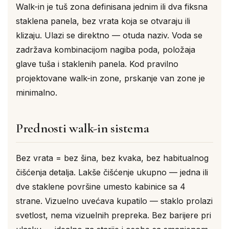
Walk-in je tuš zona definisana jednim ili dva fiksna
staklena panela, bez vrata koja se otvaraju ili
klizaju. Ulazi se direktno — otuda naziv. Voda se
zadržava kombinacijom nagiba poda, položaja
glave tuša i staklenih panela. Kod pravilno
projektovane walk-in zone, prskanje van zone je
minimalno.
Prednosti walk-in sistema
Bez vrata = bez šina, bez kvaka, bez habitualnog
čišćenja detalja. Lakše čišćenje ukupno — jedna ili
dve staklene površine umesto kabinice sa 4
strane. Vizuelno uvećava kupatilo — staklo prolazi
svetlost, nema vizuelnih prepreka. Bez barijere pri