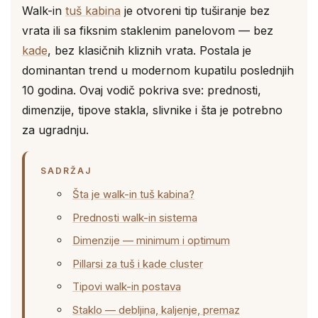
Walk-in
tuš kabina
je otvoreni tip tuširanje bez
vrata ili sa fiksnim staklenim panelovom — bez
kade
, bez klasičnih kliznih vrata. Postala je
dominantan trend u modernom kupatilu poslednjih
10 godina. Ovaj vodič pokriva sve: prednosti,
dimenzije, tipove stakla, slivnike i šta je potrebno
za ugradnju.
SADRŽAJ
Šta je walk-in tuš kabina?
Prednosti walk-in sistema
Dimenzije — minimum i optimum
Pillarsi za tuš i kade cluster
Tipovi walk-in postava
Staklo — debljina, kaljenje, premaz