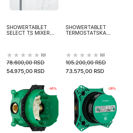
SHOWERTABLET
SHOWERTABLET
SELECT TS MIXER
TERMOSTATSKA
WALL TUŠ TABLET
SLAVINA S300 BELA/
ECOSTAT 300CHR
BELA/HROM 13151400
HROM 13171000
HANSGROHE
HANSGROHE
(0)
(0)
78.600,00 RSD
105.200,00 RSD
54.975,00 RSD
73.575,00 RSD
-45%
-38%