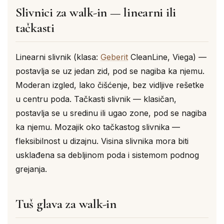
Slivnici za walk-in — linearni ili
tačkasti
Linearni slivnik (klasa:
Geberit
CleanLine, Viega) —
postavlja se uz jedan zid, pod se nagiba ka njemu.
Moderan izgled, lako čišćenje, bez vidljive rešetke
u centru poda. Tačkasti slivnik — klasičan,
postavlja se u sredinu ili ugao zone, pod se nagiba
ka njemu. Mozajik oko tačkastog slivnika —
fleksibilnost u dizajnu. Visina slivnika mora biti
usklađena sa debljinom poda i sistemom podnog
grejanja.
Tuš glava za walk-in