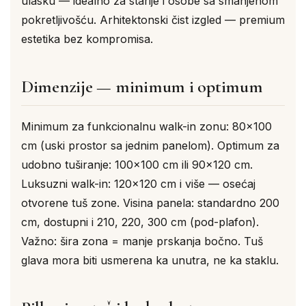
ulasku — idealno za starije i osobe sa smanjenom
pokretljivošću. Arhitektonski čist izgled — premium
estetika bez kompromisa.
Dimenzije — minimum i optimum
Minimum za funkcionalnu walk-in zonu: 80×100
cm (uski prostor sa jednim panelom). Optimum za
udobno tuširanje: 100×100 cm ili 90×120 cm.
Luksuzni walk-in: 120×120 cm i više — osećaj
otvorene tuš zone. Visina panela: standardno 200
cm, dostupni i 210, 220, 300 cm (pod-plafon).
Važno: šira zona = manje prskanja bočno. Tuš
glava mora biti usmerena ka unutra, ne ka staklu.