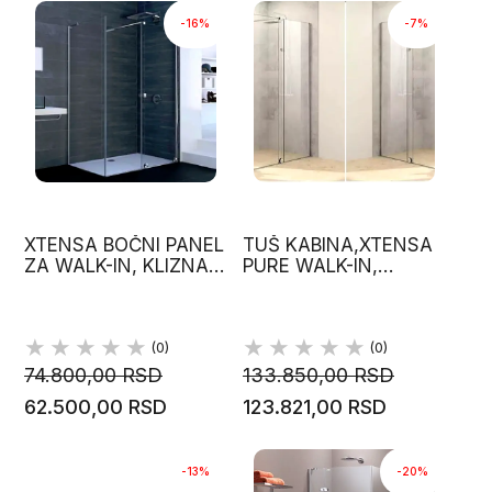
-16%
-7%
XTENSA BOČNI PANEL
TUŠ KABINA,XTENSA
ZA WALK-IN, KLIZNA
PURE WALK-IN,
VRATA, HUPPE
KLIZNA VRATA 1101-
1200X2000MM HUPPE
(0)
(0)
74.800,00 RSD
133.850,00 RSD
62.500,00 RSD
123.821,00 RSD
-13%
-20%