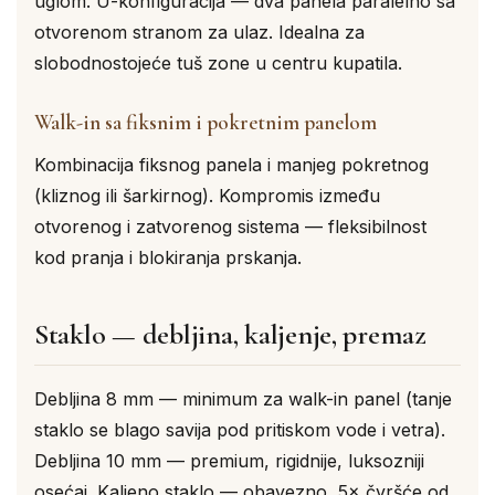
uglom. U-konfiguracija — dva panela paralelno sa
otvorenom stranom za ulaz. Idealna za
slobodnostojeće tuš zone u centru kupatila.
Walk-in sa fiksnim i pokretnim panelom
Kombinacija fiksnog panela i manjeg pokretnog
(kliznog ili šarkirnog). Kompromis između
otvorenog i zatvorenog sistema — fleksibilnost
kod pranja i blokiranja prskanja.
Staklo — debljina, kaljenje, premaz
Debljina 8 mm — minimum za walk-in panel (tanje
staklo se blago savija pod pritiskom vode i vetra).
Debljina 10 mm — premium, rigidnije, luksozniji
osećaj. Kaljeno staklo — obavezno, 5× čvršće od