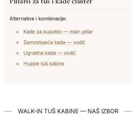
Pillarsi za tuš i kade cluster
Alternative i kombinacije:
Kade za kupatilo — main pillar
Samostojeća kada — vodič
Ugradna kada — vodič
Huppe tuš kabine
WALK-IN TUŠ KABINE — NAŠ IZBOR