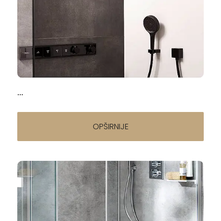
Napisao/la:
Termostatska slavina za kupatilo — vodič za
izbor (2026)
25.04.2026
...
OPŠIRNIJE