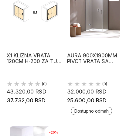
X1 KLIZNA VRATA
AURA 900X1900MM
120CM H-200 ZA TUŠ
PIVOT VRATA SA
KABINU HUPPE
FIKSNIM SEGMENTOM
RIGHT-HAND FIXING
ANTIPLAQUE HIGH-
GLOSS
(0)
(0)
43.320,00 RSD
32.000,00 RSD
37.732,00 RSD
25.600,00 RSD
Dostupno odmah
-20%