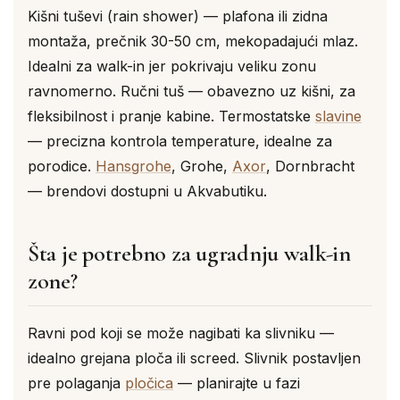
Kišni tuševi (rain shower) — plafona ili zidna
montaža, prečnik 30-50 cm, mekopadajući mlaz.
Idealni za walk-in jer pokrivaju veliku zonu
ravnomerno. Ručni tuš — obavezno uz kišni, za
fleksibilnost i pranje kabine. Termostatske
slavine
— precizna kontrola temperature, idealne za
porodice.
Hansgrohe
, Grohe,
Axor
, Dornbracht
— brendovi dostupni u Akvabutiku.
Šta je potrebno za ugradnju walk-in
zone?
Ravni pod koji se može nagibati ka slivniku —
idealno grejana ploča ili screed. Slivnik postavljen
pre polaganja
pločica
— planirajte u fazi