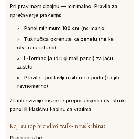
Pri pravilnom dizajnu — minimalno. Pravila za
sprečavanje prskanja:
Panel
minimum 100 cm
(ne manje)
Tuš ručica okrenuta
ka panelu
(ne ka
otvorenoj strani)
L-formacija
(drugi mali panel) za jaču
zaštitu
Pravilno postavljen sifon na podu (nagib
ravnomerno)
Za intenzivnije tuširanje preporučujemo dvostruki
panel ili klasičnu kabinu sa vratima.
Koji su top brendovi walk-in tuš kabina?
Premium izbor: