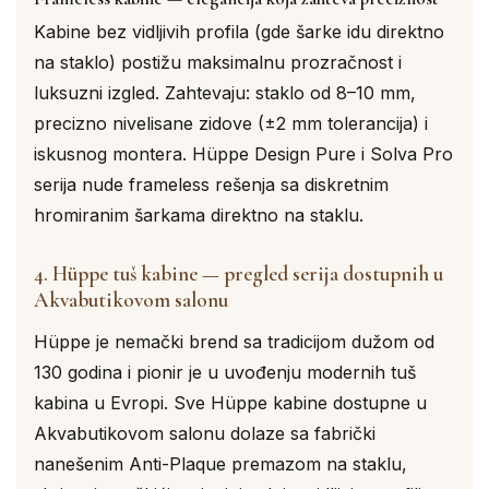
Kabine bez vidljivih profila (gde šarke idu direktno
na staklo) postižu maksimalnu prozračnost i
luksuzni izgled. Zahtevaju: staklo od 8–10 mm,
precizno nivelisane zidove (±2 mm tolerancija) i
iskusnog montera. Hüppe Design Pure i Solva Pro
serija nude frameless rešenja sa diskretnim
hromiranim šarkama direktno na staklu.
4. Hüppe tuš kabine — pregled serija dostupnih u
Akvabutikovom salonu
Hüppe je nemački brend sa tradicijom dužom od
130 godina i pionir je u uvođenju modernih tuš
kabina u Evropi. Sve Hüppe kabine dostupne u
Akvabutikovom salonu dolaze sa fabrički
nanešenim Anti-Plaque premazom na staklu,