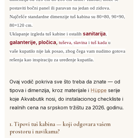
postaviti bočni panel ili paravan na jedan od zidova.
Najčešće standardne dimenzije tuš kabina su 80×80, 90×90,
80×120 cm.
sanitarija
Uklapanje izgleda tuš kabine i ostalih
,
galanterije,
pločica
,
tuševa,
slavina
i
tuš kada
u
vaše kupatilo nije lak posao, zbog čega vam nudimo gotova
rešenja kao inspiraciju za uređenje kupatila.
Ovaj vodič pokriva sve što treba da znate — od
tipova i dimenzija, kroz materijale i
Hüppe
serije
koje Akvabutik nosi, do instalacionog checkliste i
realnih cena na srpskom tržištu za 2026. godinu.
1. Tipovi tuš kabina — koji odgovara vašem
prostoru i navikama?