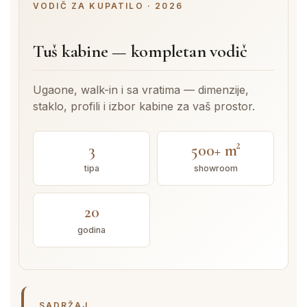
VODIČ ZA KUPATILO · 2026
Tuš kabine — kompletan vodič
Ugaone, walk-in i sa vratima — dimenzije,
staklo, profili i izbor kabine za vaš prostor.
3
500+ m²
tipa
showroom
20
godina
SADRŽAJ