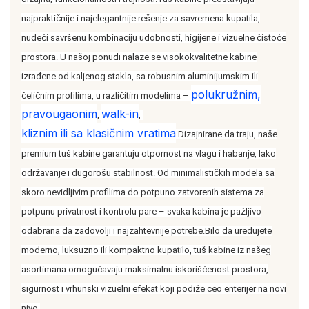
najpraktičnije i najelegantnije rešenje za savremena kupatila,
nudeći savršenu kombinaciju udobnosti, higijene i vizuelne čistoće
prostora. U našoj ponudi nalaze se visokokvalitetne kabine
izrađene od kaljenog stakla, sa robusnim aluminijumskim ili
polukružnim,
čeličnim profilima, u različitim modelima –
pravougaonim
walk-in
,
,
kliznim ili sa klasičnim vratima
.Dizajnirane da traju, naše
premium tuš kabine garantuju otpornost na vlagu i habanje, lako
održavanje i dugorošu stabilnost. Od minimalističkih modela sa
skoro nevidljivim profilima do potpuno zatvorenih sistema za
potpunu privatnost i kontrolu pare – svaka kabina je pažljivo
odabrana da zadovolji i najzahtevnije potrebe.Bilo da uređujete
moderno, luksuzno ili kompaktno kupatilo, tuš kabine iz našeg
asortimana omogućavaju maksimalnu iskorišćenost prostora,
sigurnost i vrhunski vizuelni efekat koji podiže ceo enterijer na novi
nivo.