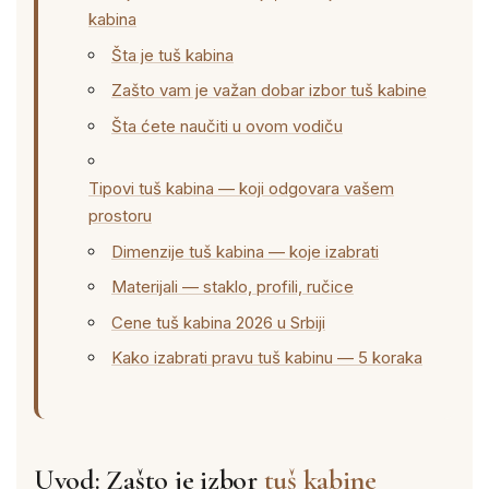
kabina
Šta je tuš kabina
Zašto vam je važan dobar izbor tuš kabine
Šta ćete naučiti u ovom vodiču
Tipovi tuš kabina — koji odgovara vašem
prostoru
Dimenzije tuš kabina — koje izabrati
Materijali — staklo, profili, ručice
Cene tuš kabina 2026 u Srbiji
Kako izabrati pravu tuš kabinu — 5 koraka
Uvod: Zašto je izbor
tuš kabine