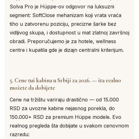
Solva Pro je Hüppe-ov odgovor na luksuzni
segment: SoftClose mehanizam koji vrata vraća
tiho u zatvorenu poziciju, precizne šarke bez
vidljivog skupa, i dostupnost u mat zlatnoj završnoj
obradi. Preporučujemo je za hotele, wellness
centre i kupatila gde je dizajn centralni kriterijum.
5. Cene tuš kabina u Srbiji za 2026. — šta realno
možete da dobijete
Cene na tržištu variraju drastično — od 15.000
RSD za uvozne kabine nejasnog porekla, do
150.000+ RSD za premium Hüppe modele. Evo
realnog pregleda šta dobijate u svakom cenovnom
razredu: