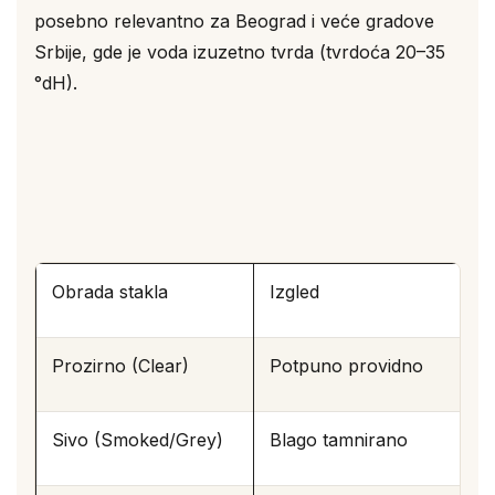
posebno relevantno za Beograd i veće gradove
Srbije, gde je voda izuzetno tvrda (tvrdoća 20–35
°dH).
Obrada stakla
Izgled
Prozirno (Clear)
Potpuno providno
Sivo (Smoked/Grey)
Blago tamnirano