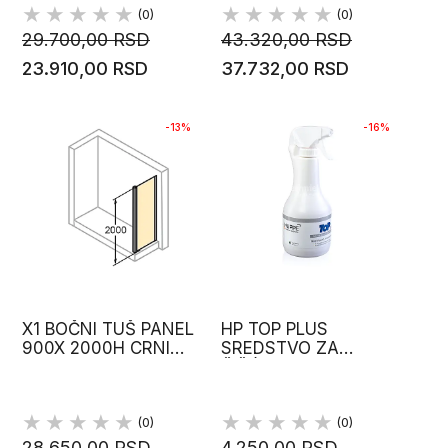
(0)
(0)
29.700,00 RSD
43.320,00 RSD
23.910,00 RSD
37.732,00 RSD
-13%
-16%
X1 BOČNI TUŠ PANEL
HP TOP PLUS
900X 2000H CRNI
SREDSTVO ZA
MAT ANTI PLAQUE
ČIŠĆENJE ANTI-
HUPPE
PLAQUE 1 BOCA
HUPPE
(0)
(0)
28.650,00 RSD
4.250,00 RSD