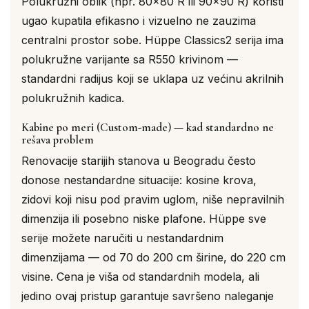
Polukružni oblik (npr. 80×80 R ili 90×90 R) koristi
ugao kupatila efikasno i vizuelno ne zauzima
centralni prostor sobe. Hüppe Classics2 serija ima
polukružne varijante sa R550 krivinom —
standardni radijus koji se uklapa uz većinu akrilnih
polukružnih kadica.
Kabine po meri (Custom-made) — kad standardno ne
rešava problem
Renovacije starijih stanova u Beogradu često
donose nestandardne situacije: kosine krova,
zidovi koji nisu pod pravim uglom, niše nepravilnih
dimenzija ili posebno niske plafone. Hüppe sve
serije možete naručiti u nestandardnim
dimenzijama — od 70 do 200 cm širine, do 220 cm
visine. Cena je viša od standardnih modela, ali
jedino ovaj pristup garantuje savršeno naleganje