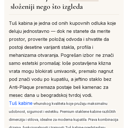
složeniji nego što izgleda
Tuš kabina je jedna od onih kupovnih odluka koje
deluju jednostavno — dok ne stanete da merite
prostor, proverite položaj odvoda i shvatite da
postoji desetine varijanti stakla, profila i
mehanizama otvaranja. Pogrešan izbor ne znači
samo estetski promašaj: loše postavljena klizna
vrata mogu blokirati umivaonik, premalo nagnut
pod znači vodu po kupatilu, a jeftino staklo bez
Anti-Plaque premaza postaje beli kamenac za
mesec dana u beogradskoj tvrdoj vodi.
Tuš kabine
vrhunskog kvaliteta koje pružaju maksimalnu
udobnost, sigurnost i estetiku. Premium staklene kabine različitih
dimenzija i stilova, idealne za moderna kupatila. Prava kombinacija
dizajna, funkcionalnosti i trajnosti.Tuš kabine predstavljaju