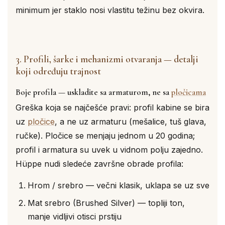
minimum jer staklo nosi vlastitu težinu bez okvira.
3. Profili, šarke i mehanizmi otvaranja — detalji
koji određuju trajnost
Boje profila — uskladite sa armaturom, ne sa
pločicama
Greška koja se najčešće pravi: profil kabine se bira
uz
pločice
, a ne uz armaturu (mešalice, tuš glava,
ručke). Pločice se menjaju jednom u 20 godina;
profil i armatura su uvek u vidnom polju zajedno.
Hüppe nudi sledeće završne obrade profila:
Hrom / srebro — večni klasik, uklapa se uz sve
Mat srebro (Brushed Silver) — topliji ton,
manje vidljivi otisci prstiju