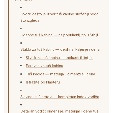
Uvod: Zašto je izbor tuš kabine složeniji nego
što izgleda
Ugaone tuš kabine — najpopularniji tip u Srbiji
Staklo za tuš kabinu — debljina, kaljenje i cena
Slivnik za tuš kabinu — tačkasti ili linijski
Paravan za tuš kabinu
Tuš kadica — materijali, dimenzije i cena
Istražite po klasteru
Slavine i tuš setovi — kompletan index vodiča
Detaljan vodič: dimenzije, materijali i cene tuš