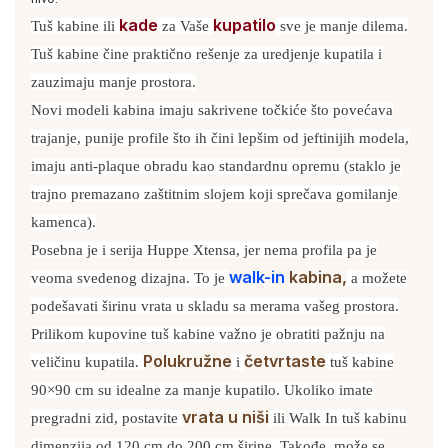
kade
kupatilo
Tuš kabine ili
za Vaše
sve je manje dilema.
Tuš kabine čine praktično rešenje za uredjenje kupatila i
zauzimaju manje prostora.
Novi modeli kabina imaju sakrivene točkiće što povećava
trajanje, punije profile što ih čini lepšim od jeftinijih modela,
imaju anti-plaque obradu kao standardnu opremu (staklo je
trajno premazano zaštitnim slojem koji sprečava gomilanje
kamenca).
Posebna je i serija
Huppe Xtensa
, jer nema profila pa je
walk-in
kabina,
veoma svedenog dizajna. To je
a možete
podešavati širinu vrata u skladu sa merama vašeg prostora.
Prilikom kupovine tuš kabine važno je obratiti pažnju na
Polukružne
četvrtaste
veličinu kupatila.
i
tuš kabine
90×90 cm su idealne za manje kupatilo. Ukoliko imate
vrata u niši
pregradni zid, postavite
ili
Walk In tuš kabinu
dimenzija od 120 cm do 200 cm širine. Takođe, može se