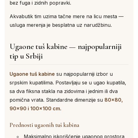
bez fuga i zidnih popravki.
Akvabutik tim uzima tačne mere na licu mesta —
usluga merenja je besplatna uz narudžbinu.
Ugaone tuš kabine — najpopularniji
tip u Srbiji
Ugaone tuš kabine
su najpopularniji izbor u
srpskim kupatilima. Postavljaju se u ugao kupatila,
sa dva fiksna stakla na zidovima i jednim ili dva
pomična vrata. Standardne dimenzije su
80×80,
90×90 i 100×100 cm
.
Prednosti ugaonih tuš kabina
Maksimalno iskorišćenje ugaonog prostora