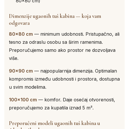
80×80 cm)
Dimenzije ugaonih tuš kabina — koja vam
odgovara
80×80 cm
— minimum udobnosti. Pristupačno, ali
tesno za odraslu osobu sa širim ramenima.
Preporučujemo samo ako prostor ne dozvoljava
više.
90×90 cm
— najpopularnija dimenzija. Optimalan
kompromis između udobnosti i prostora, dostupna
u svim modelima.
100×100 cm
— komfor. Daje osećaj otvorenosti,
preporučujemo za kupatila iznad 5 m².
Preporučeni modeli ugaonih tuš kabina u