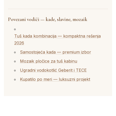
Povezani vodiči — kade, slavine, mozaik
Tuš kada kombinacija — kompaktna rešenja
2026
Samostojeća kada — premium izbor
Mozaik pločice za tuš kabinu
Ugradni vodokotlić Geberit i TECE
Kupatilo po meri — luksuzni projekt