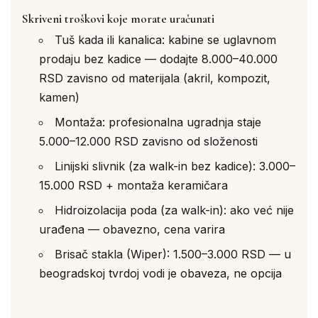
Skriveni troškovi koje morate uračunati
Tuš kada ili kanalica: kabine se uglavnom
prodaju bez kadice — dodajte 8.000–40.000
RSD zavisno od materijala (akril, kompozit,
kamen)
Montaža: profesionalna ugradnja staje
5.000–12.000 RSD zavisno od složenosti
Linijski slivnik (za walk-in bez kadice): 3.000–
15.000 RSD + montaža keramičara
Hidroizolacija poda (za walk-in): ako već nije
urađena — obavezno, cena varira
Brisač stakla (Wiper): 1.500–3.000 RSD — u
beogradskoj tvrdoj vodi je obaveza, ne opcija