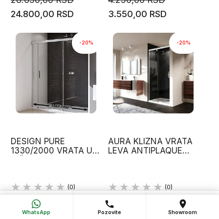
24.800,00 RSD
3.550,00 RSD
-20%
-20%
DESIGN PURE
AURA KLIZNA VRATA
1330/2000 VRATA U
LEVA ANTIPLAQUE
NIŠI, LEVO
1200X1900 MM HUPPE
OTVARANJE HUPPE
(0)
(0)
163.400,00 RSD
53.000,00 RSD
💬
📞
📍
WhatsApp
Pozovi
Poseti salon
130.300,00 RSD
42.400,00 RSD
WhatsApp
Pozovite
Showroom