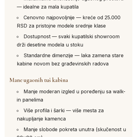
— idealne za mala kupatila
Cenovno najpovoljnije — kreće od 25.000
RSD za pristojne modele srednje klase
Dostupnost — svaki kupatilski showroom
drži desetine modela u stoku
Standardne dimenzije — laka zamena stare
kabine novom bez građevinskih radova
Mane ugaonih tuš kabina
Manje moderan izgled u poređenju sa walk-
in panelima
Više profila i šarki — više mesta za
nakupljanje kamenca
Manje slobode pokreta unutra (skučenost u