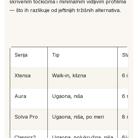
skrivenim točkićima i minimalnim vidljivim profilima
— što ih razlikuje od jeftinijih tržišnih alternativa.
Serija
Tip
Staklo
Xtensa
Walk-in, klizna
6 ili 
Aura
Ugaona, niša
6 mm A
Solva Pro
Ugaona, niša, po meri
8 mm A
Classics2
Ugaona, polukružna, niša
6/4 mm