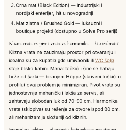
Crna mat (Black Edition) — industrijski i
nordijski enterijer, hit u novogradnji
Mat zlatna / Brushed Gold — luksuzni i
boutique projekti (dostupno u Solva Pro seriji)
Klizna vrata vs. pivot vrata vs. harmonika — što izabrati?
Klizna vrata ne zauzimaju prostor pri otvaranju i
idealna su za kupatila gde umivaonik ili
WC šolja
stoje blisko kabini. Mana: točkići i šine se habaju
brže od šarki — biranjem Hüppe (skriveni točkići u
profilu) ovaj problem je minimiziran. Pivot vrata su
jednostavnija mehanički i lakša za servis, ali
zahtevaju slobodan luk od 70–90 cm. Harmonika
vrata (sklopiva) su rešenje za otvore ispod 80 cm,
ali mehanizam je složeniji od kliznih.
Frameless kabine — elegancija koja zahteva preciznost