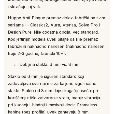
i skraćuju joj vek.
Hüppe Anti-Plaque premaz dolazi fabrički na svim
serijama — Classics2, Aura, Xtensa, Solva Pro i
Design Pure. Nije dodatna opcija, već standard.
Kod jeftinijih modela uvek pitajte da li je premaz
fabrički ili naknadno nanesen (naknadno nanesen
traje 2–3 godine, fabrički 10+).
Debljina stakla: 6 mm vs. 8 mm
Staklo od 6 mm je siguran standard koji
zadovoljava sve norme za kaljeno sigurnosno
staklo. Staklo od 8 mm daje drugačiji osećaj pri
korišćenju: tiše zatvaranje vrata, manje vibracija
pri kucanju, hladniji i masivniji dodir. Frameless
kabine (bez profila) uvek zahtevaju 8 mm