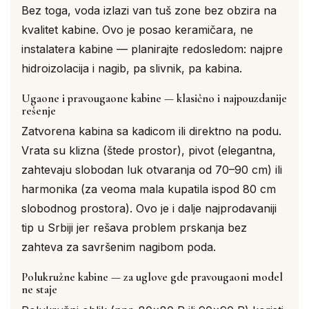
Bez toga, voda izlazi van tuš zone bez obzira na
kvalitet kabine. Ovo je posao keramičara, ne
instalatera kabine — planirajte redosledom: najpre
hidroizolacija i nagib, pa slivnik, pa kabina.
Ugaone i pravougaone kabine — klasično i najpouzdanije
rešenje
Zatvorena kabina sa kadicom ili direktno na podu.
Vrata su klizna (štede prostor), pivot (elegantna,
zahtevaju slobodan luk otvaranja od 70–90 cm) ili
harmonika (za veoma mala kupatila ispod 80 cm
slobodnog prostora). Ovo je i dalje najprodavaniji
tip u Srbiji jer rešava problem prskanja bez
zahteva za savršenim nagibom poda.
Polukružne kabine — za uglove gde pravougaoni model
ne staje