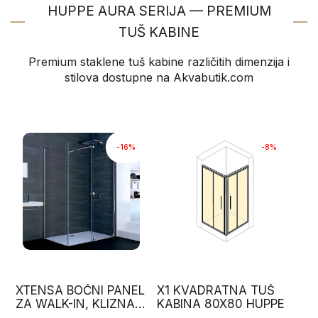
HUPPE AURA SERIJA — PREMIUM
TUŠ KABINE
Premium staklene tuš kabine različitih dimenzija i
stilova dostupne na Akvabutik.com
-16%
-8%
XTENSA BOČNI PANEL
X1 KVADRATNA TUŠ
ZA WALK-IN, KLIZNA
KABINA 80X80 HUPPE
VRATA, HUPPE