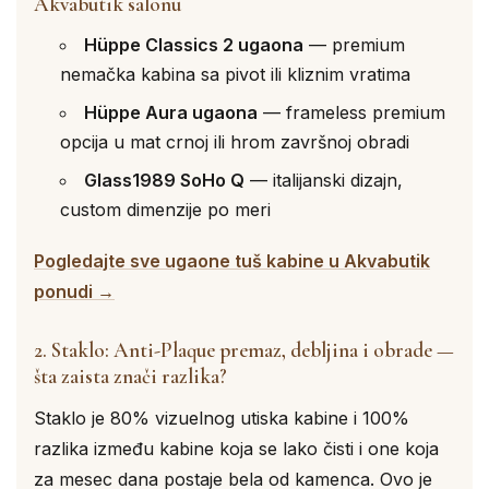
Akvabutik salonu
Hüppe Classics 2 ugaona
— premium
nemačka kabina sa pivot ili kliznim vratima
Hüppe Aura ugaona
— frameless premium
opcija u mat crnoj ili hrom završnoj obradi
Glass1989 SoHo Q
— italijanski dizajn,
custom dimenzije po meri
Pogledajte sve ugaone tuš kabine u Akvabutik
ponudi →
2. Staklo: Anti-Plaque premaz, debljina i obrade —
šta zaista znači razlika?
Staklo je 80% vizuelnog utiska kabine i 100%
razlika između kabine koja se lako čisti i one koja
za mesec dana postaje bela od kamenca. Ovo je