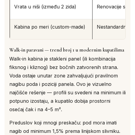
Vrata u niši (između 2 zida)
Renovacije sa p
Kabina po meri (custom-made)
Nestandardni pro
Walk-in paravani — trend broj 1 u modernim kupatilima
Walk-in kabina je stakleni panel (ili kombinacija
fiksnog i kliznog) bez bočnih zatvorenih strana.
Voda ostaje unutar zone zahvaljujući pravilnom
nagibu poda i poziciji panela. Ovo je vizuelno
najčišće rešenje — profili su svedeni na minimum ili
potpuno izostaju, a kupatilo dobija prostorni
osećaj čak i na 4–5 m².
Preduslov koji mnogi preskaču: pod mora imati
nagib od minimum 1,5% prema linijskom slivniku.