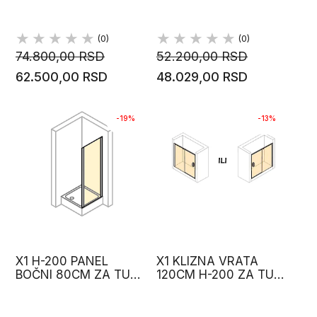
(0)
(0)
74.800,00 RSD
52.200,00 RSD
62.500,00 RSD
48.029,00 RSD
-19%
-13%
X1 H-200 PANEL
X1 KLIZNA VRATA
BOČNI 80CM ZA TUŠ
120CM H-200 ZA TUŠ
KABINU HUPPE
KABINU HUPPE