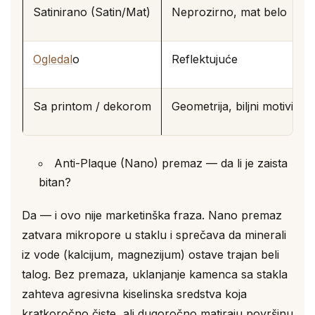
Satinirano (Satin/Mat)
Neprozirno, mat belo
Ogledal
o
Reflektujuće
Sa printom / dekorom
Geometrija, biljni motivi
Anti-Plaque (Nano) premaz — da li je zaista
bitan?
Da — i ovo nije marketinška fraza. Nano premaz
zatvara mikropore u staklu i sprečava da minerali
iz vode (kalcijum, magnezijum) ostave trajan beli
talog. Bez premaza, uklanjanje kamenca sa stakla
zahteva agresivna kiselinska sredstva koja
kratkoročno čiste, ali dugoročno matiraju površinu