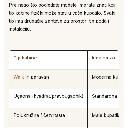
Pre nego što pogledate modele, morate znati koji
tip kabine fizički može stati u vaše kupatilo. Svaki
tip ima drugačije zahteve za prostor, tip poda i
instalaciju.
Tip kabine
Idealno za
Walk-in
paravan
Moderna kupatil
Ugaona (kvadrat/pravougaonik)
Standardna kupa
Polukružna / četvrtasta
Mala kupatila, ug