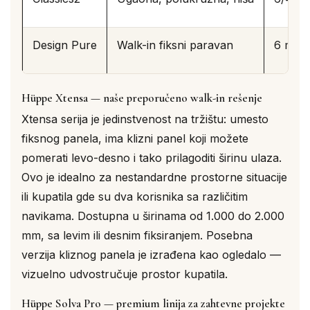
Design Pure
Walk-in fiksni paravan
6 mm A
Hüppe Xtensa — naše preporučeno walk-in rešenje
Xtensa serija je jedinstvenost na tržištu: umesto
fiksnog panela, ima klizni panel koji možete
pomerati levo-desno i tako prilagoditi širinu ulaza.
Ovo je idealno za nestandardne prostorne situacije
ili kupatila gde su dva korisnika sa različitim
navikama. Dostupna u širinama od 1.000 do 2.000
mm, sa levim ili desnim fiksiranjem. Posebna
verzija kliznog panela je izrađena kao ogledalo —
vizuelno udvostručuje prostor kupatila.
Hüppe Solva Pro — premium linija za zahtevne projekte