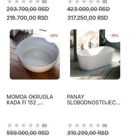
(0)
(0)
293.700,00 RSD
423.000,00 RSD
219.700,00 RSD
317.250,00 RSD
-25%
-15%
MOMOA OKRUGLA
PANAY
KADA FI 152 ,
SLOBODNOSTOJEĆA
MINERALITE, GLASS
KADA 170 X 80 H 58,
1989
GLASS 1989
(0)
(0)
559.000,00 RSD
310.200,00 RSD