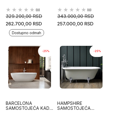
1989
MINERALIT GLASS
(0)
(0)
329.200,00 RSD
343.000,00 RSD
262.700,00 RSD
257.000,00 RSD
Dostupno odmah
-25%
-25%
BARCELONA
HAMPSHIRE
SAMOSTOJEĆA KADA
SAMOSTOJEĆA
1800 X 86 H 59
KADA153 X 76 H 61