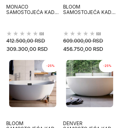
MONACO
BLOOM
SAMOSTOJEĆA KADA
SAMOSTOJEĆA KADA
74 X 80 H 62
HARDLITE MATERIJAL,
VICTORIA&ALBERT
170X80 GLASS
(0)
(0)
412.500,00 RSD
609.000,00 RSD
309.300,00 RSD
456.750,00 RSD
-25%
-25%
BLOOM
DENVER