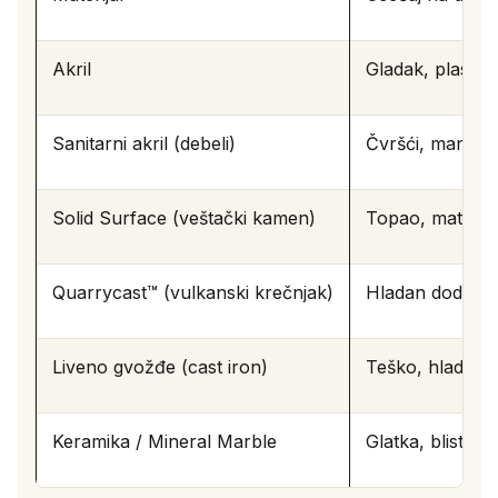
Akril
Gladak, plastič
Sanitarni akril (debeli)
Čvršći, manje 'š
Solid Surface (veštački kamen)
Topao, mat, ka
Quarrycast™ (vulkanski krečnjak)
Hladan dodir, l
Liveno gvožđe (cast iron)
Teško, hladno, 
Keramika / Mineral Marble
Glatka, blistava