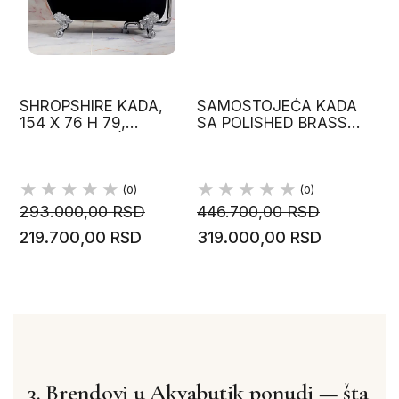
SHROPSHIRE KADA,
SAMOSTOJEĆA KADA
154 X 76 H 79,
SA POLISHED BRASS
SAMOSTOJEĆA KADA
OBRADOM NOGICA
QUARRYCAST
VICTORIAALBERT
VICTORIA&ALBERT
(0)
(0)
293.000,00 RSD
446.700,00 RSD
219.700,00 RSD
319.000,00 RSD
3. Brendovi u Akvabutik ponudi — šta