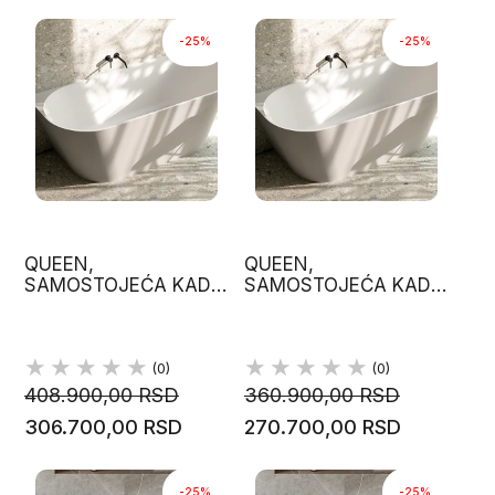
-25%
-25%
QUEEN,
QUEEN,
SAMOSTOJEĆA KADA,
SAMOSTOJEĆA KADA,
POSTAVKA DO ZIDA,
ZA POSTAVKU DO
170X73, GLASS 1989
ZIDA, MINERALITE
GLASS 1989
(0)
(0)
408.900,00 RSD
360.900,00 RSD
306.700,00 RSD
270.700,00 RSD
-25%
-25%