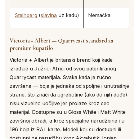
Steinberg
(
slavina
uz kadu)
Nemačka
Victoria + Albert — Quarrycast standard za
premium kupatilo
Victoria + Albert je britanski brend koji kade
izrađuje u Južnoj Africi od svog patentiranog
Quarrycast materijala. Svaka kada je ručno
završena — boja je jednaka od spoljne i unutrašnje
strane, što znači da ogrebotine (ako do njih dođe)
nisu vizuelno uočljive jer prolaze kroz ceo
materijal. Dostupne su u Gloss White i Matt White
završnoj obradi, a kroz specijalne narudžbine i u
196 boja iz RAL karte. Modeli koji su dostupni ili
dostupni na narudžbu kroz Akvabutik: Ionian