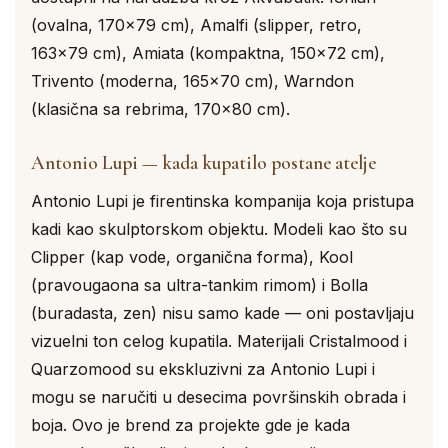
(ovalna, 170×79 cm), Amalfi (slipper, retro,
163×79 cm), Amiata (kompaktna, 150×72 cm),
Trivento (moderna, 165×70 cm), Warndon
(klasična sa rebrima, 170×80 cm).
Antonio Lupi — kada kupatilo postane atelje
Antonio Lupi je firentinska kompanija koja pristupa
kadi kao skulptorskom objektu. Modeli kao što su
Clipper (kap vode, organična forma), Kool
(pravougaona sa ultra-tankim rimom) i Bolla
(buradasta, zen) nisu samo kade — oni postavljaju
vizuelni ton celog kupatila. Materijali Cristalmood i
Quarzomood su ekskluzivni za Antonio Lupi i
mogu se naručiti u desecima površinskih obrada i
boja. Ovo je brend za projekte gde je kada