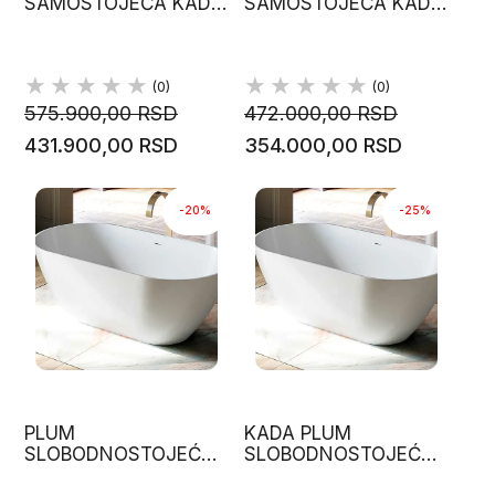
SAMOSTOJEĆA KADA
SAMOSTOJEĆA KADA
HARDLITE MATERIJAL,
180X80 GLASS 1989
160X70 GLASS 1989
(0)
(0)
575.900,00 RSD
472.000,00 RSD
431.900,00 RSD
354.000,00 RSD
-20%
-25%
PLUM
KADA PLUM
SLOBODNOSTOJEĆA
SLOBODNOSTOJEĆA
KADA 165X83, GLASS
KADA 155X75, BELA