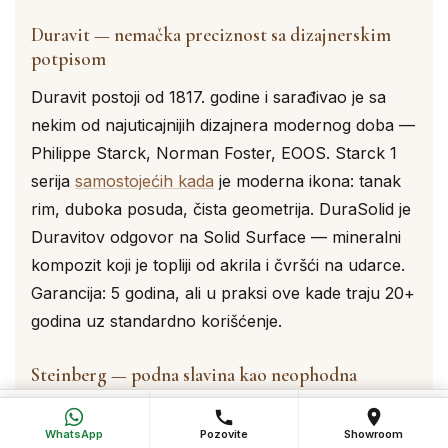
Duravit — nemačka preciznost sa dizajnerskim
potpisom
Duravit postoji od 1817. godine i sarađivao je sa
nekim od najuticajnijih dizajnera modernog doba —
Philippe Starck, Norman Foster, EOOS. Starck 1
serija
samostojećih kada
je moderna ikona: tanak
rim, duboka posuda, čista geometrija. DuraSolid je
Duravitov odgovor na Solid Surface — mineralni
kompozit koji je topliji od akrila i čvršći na udarce.
Garancija: 5 godina, ali u praksi ove kade traju 20+
godina uz standardno korišćenje.
Steinberg — podna slavina kao neophodna
dopuna
💬
📞
📍
WhatsApp
Pozovi
Poseti salon
WhatsApp
Pozovite
Showroom
Steinberg ne pravi kade, ali je ključni brend za