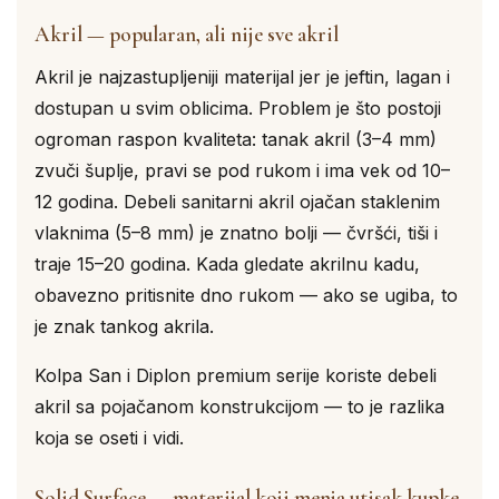
Akril — popularan, ali nije sve akril
Akril je najzastupljeniji materijal jer je jeftin, lagan i
dostupan u svim oblicima. Problem je što postoji
ogroman raspon kvaliteta: tanak akril (3–4 mm)
zvuči šuplje, pravi se pod rukom i ima vek od 10–
12 godina. Debeli sanitarni akril ojačan staklenim
vlaknima (5–8 mm) je znatno bolji — čvršći, tiši i
traje 15–20 godina. Kada gledate akrilnu kadu,
obavezno pritisnite dno rukom — ako se ugiba, to
je znak tankog akrila.
Kolpa San i Diplon premium serije koriste debeli
akril sa pojačanom konstrukcijom — to je razlika
koja se oseti i vidi.
Solid Surface — materijal koji menja utisak kupke