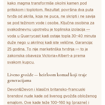
kako magma transformiše okolni kamen pod
pritiskom i toplotom. Rezultat: površina dva puta
tvrđa od akrila, koja ne puca, ne skripti i ne savija
se pod težinom vode i osobe. Ključna osobina za
svakodnevnu upotrebu je toplinska izolacija —
voda u Quarrycast kadi ostaje topla 30–40 minuta
duže nego u akrilnoj kadi iste veličine. Garancija:
25 godina. To nije marketinška tvrdnja — to je
zakonska obaveza Victoria+Albert-a prema
svakom kupcu.
Liveno gvožđe — heirloom komad koji traje
generacijama
Devon&Devon i klasični britansko-francuski
brendovi nude kade od livenog gvožđa obloženog
emajlom. Ove kade teže 100–160 kg (prazne) i