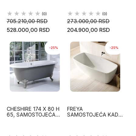
VICTORIA&ALBERT
VICTORIA&ALBERT
(0)
(0)
705.210,00 RSD
273.000,00 RSD
528.000,00 RSD
204.900,00 RSD
-25%
-25%
CHESHIRE 174 X 80 H
FREYA
65, SAMOSTOJEĆA
SAMOSTOJEĆA KADA
KADA
175X80 MINERALITE
VICTORIA&ALBERT
GLASS 1989