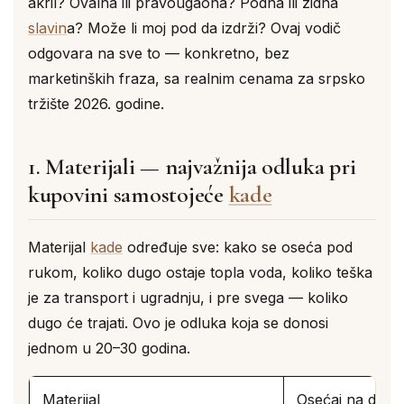
akril? Ovalna ili pravougaona? Podna ili zidna
slavin
a? Može li moj pod da izdrži? Ovaj vodič
odgovara na sve to — konkretno, bez
marketinških fraza, sa realnim cenama za srpsko
tržište 2026. godine.
1. Materijali — najvažnija odluka pri
kupovini samostojeće
kade
Materijal
kade
određuje sve: kako se oseća pod
rukom, koliko dugo ostaje topla voda, koliko teška
je za transport i ugradnju, i pre svega — koliko
dugo će trajati. Ovo je odluka koja se donosi
jednom u 20–30 godina.
Materijal
Osećaj na dodir