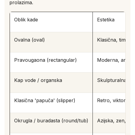
prolazima.
Oblik kade
Estetika
Ovalna (oval)
Klasična, timeles
Pravougaona (rectangular)
Moderna, arhite
Kap vode / organska
Skulpturalna, a
Klasična 'papuča' (slipper)
Retro, viktorija
Okrugla / buradasta (round/tub)
Azijska, zen, sp