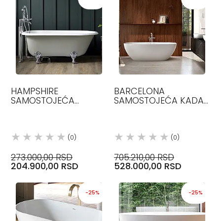
HAMPSHIRE
BARCELONA
SAMOSTOJEĆA
SAMOSTOJEĆA KADA
KADA153 X 76 H 61
1800 X 86 H 59
VICTORIA&ALBERT
VICTORIA&ALBERT
(0)
(0)
273.000,00 RSD
705.210,00 RSD
204.900,00 RSD
528.000,00 RSD
-25%
-25%