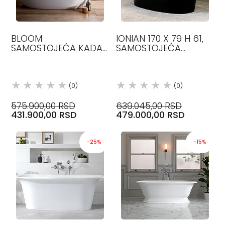
BLOOM
IONIAN 170 X 79 H 61,
SAMOSTOJEĆA KADA
SAMOSTOJEĆA
HARDLITE MATERIJAL,
OVALNA KADA
160X70 GLASS 1989
QUARRYCAST
VICTORIA&ALBERT
(0)
(0)
575.900,00 RSD
639.045,00 RSD
431.900,00 RSD
479.000,00 RSD
-25%
-15%