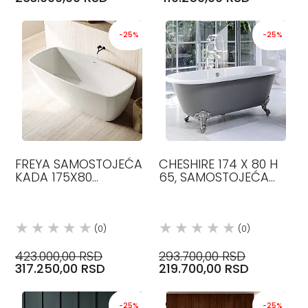
-25%
-25%
FREYA SAMOSTOJEĆA
CHESHIRE 174 X 80 H
KADA 175X80
65, SAMOSTOJEĆA
MINERALITE GLASS
KADA
1989
VICTORIA&ALBERT
(0)
(0)
423.000,00 RSD
293.700,00 RSD
317.250,00 RSD
219.700,00 RSD
-25%
-25%