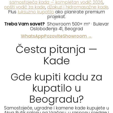
samostojeća kada — kompletan vodič 2026
,
opšti vodič za kade
,
džakuzi i hidromasažne kade
.
Plus
luksuzno kupatilo
ako planirate premium
projekat.
Treba Vam savet?
Showroom 500+ m² · Bulevar
Oslobođenja 41, Beograd
WhatsApp
Pozovite
Showroom →
Česta pitanja —
Kade
Gde kupiti kadu za
kupatilo u
Beogradu?
Samostojeće, ugradne i kamene kade kupujete u
Akva Butik salonu na Vračaru, u rasponu srednje i