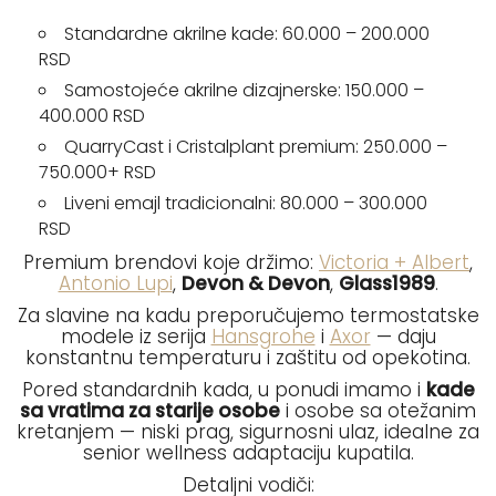
Standardne akrilne kade: 60.000 – 200.000
RSD
Samostojeće akrilne dizajnerske: 150.000 –
400.000 RSD
QuarryCast i Cristalplant premium: 250.000 –
750.000+ RSD
Liveni emajl tradicionalni: 80.000 – 300.000
RSD
Premium brendovi koje držimo:
Victoria + Albert
,
Antonio Lupi
,
Devon & Devon
,
Glass1989
.
Za slavine na kadu preporučujemo termostatske
modele iz serija
Hansgrohe
i
Axor
— daju
konstantnu temperaturu i zaštitu od opekotina.
Pored standardnih kada, u ponudi imamo i
kade
sa vratima za starije osobe
i osobe sa otežanim
kretanjem — niski prag, sigurnosni ulaz, idealne za
senior wellness adaptaciju kupatila.
Detaljni vodiči: