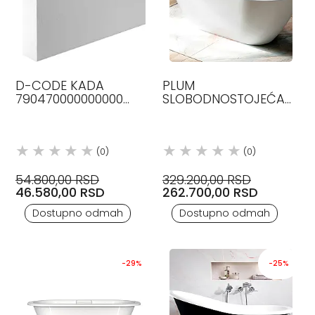
D-CODE KADA
PLUM
790470000000000
SLOBODNOSTOJEĆA
DURAVIT
KADA 165X83, GLASS
1989
(0)
(0)
54.800,00 RSD
329.200,00 RSD
46.580,00 RSD
262.700,00 RSD
Dostupno odmah
Dostupno odmah
-29%
-25%