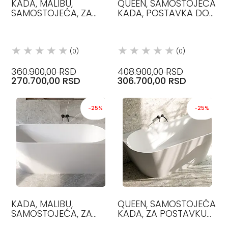
KADA, MALIBU,
QUEEN, SAMOSTOJEĆA
SAMOSTOJEĆA, ZA
KADA, POSTAVKA DO
LEVI UGAO DVA ZIDA,
ZIDA, 170X73, GLASS
160X70 GLASS
1989
(0)
(0)
360.900,00 RSD
408.900,00 RSD
270.700,00 RSD
306.700,00 RSD
-25%
-25%
KADA, MALIBU,
QUEEN, SAMOSTOJEĆA
SAMOSTOJEĆA, ZA
KADA, ZA POSTAVKU
DESNI UGAO DVA ZIDA,
DO ZIDA, MINERALITE