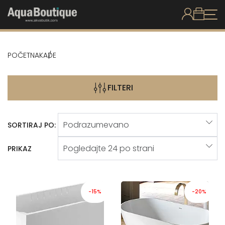
POČETNA
KADE
FILTERI
SORTIRAJ PO:
PRIKAZ
-15%
-20%