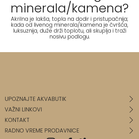
minerala/kamena?
Akrilna je lakša, topla na dodir i pristupačnija;
kada od livenog minerala/kamena je čvršća,
luksuznija, duže drži toplotu, ali skuplja i traži
nosivu podlogu.
UPOZNAJTE AKVABUTIK
VAŽNI LINKOVI
KONTAKT
RADNO VREME PRODAVNICE