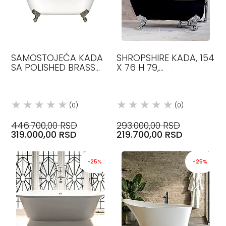
SAMOSTOJEĆA KADA
SHROPSHIRE KADA, 154
SA POLISHED BRASS
X 76 H 79,
OBRADOM NOGICA
SAMOSTOJEĆA KADA
VICTORIAALBERT
QUARRYCAST
VICTORIA&ALBERT
(0)
(0)
446.700,00 RSD
293.000,00 RSD
319.000,00 RSD
219.700,00 RSD
-25%
-25%