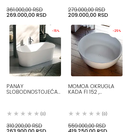
361.000,00 RSD
279.000,00 RSD
269.000,00 RSD
209.000,00 RSD
-15%
-25%
PANAY
MOMOA OKRUGLA
SLOBODNOSTOJEĆA
KADA FI 152 ,
KADA 170 X 80 H 58,
MINERALITE, GLASS
GLASS 1989
1989
(0)
(0)
310.200,00 RSD
559.000,00 RSD
263.900,00 RSD
419.250,00 RSD