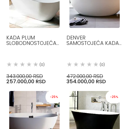
KADA PLUM
DENVER
SLOBODNOSTOJEĆA
SAMOSTOJEĆA KADA
KADA 155X75, BELA
180X80 GLASS 1989
MINERALIT GLASS
(0)
(0)
343.000,00 RSD
472.000,00 RSD
257.000,00 RSD
354.000,00 RSD
-25%
-25%