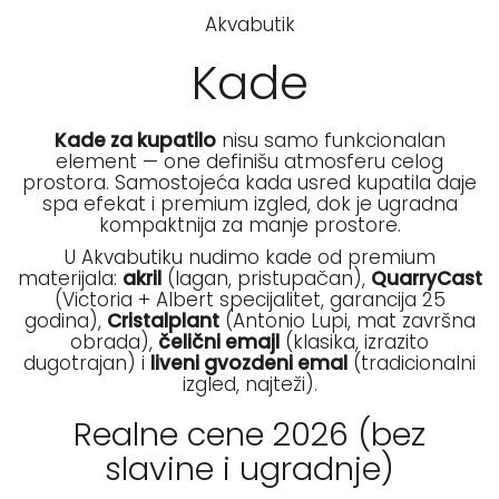
Akvabutik
Kade
Kade za kupatilo
nisu samo funkcionalan
element — one definišu atmosferu celog
prostora. Samostojeća kada usred kupatila daje
spa efekat i premium izgled, dok je ugradna
kompaktnija za manje prostore.
U Akvabutiku nudimo kade od premium
materijala:
akril
(lagan, pristupačan),
QuarryCast
(Victoria + Albert specijalitet, garancija 25
godina),
Cristalplant
(Antonio Lupi, mat završna
obrada),
čelični emajl
(klasika, izrazito
dugotrajan) i
liveni gvozdeni emal
(tradicionalni
izgled, najteži).
Realne cene 2026 (bez
slavine i ugradnje)