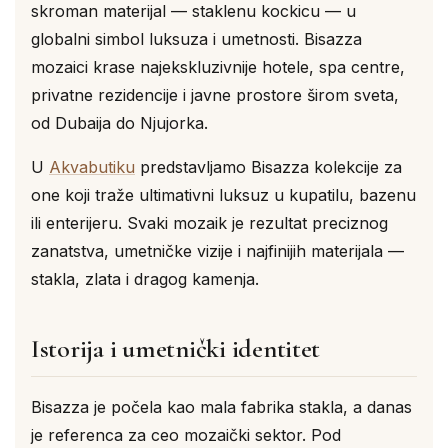
skroman materijal — staklenu kockicu — u
globalni simbol luksuza i umetnosti. Bisazza
mozaici krase najekskluzivnije hotele, spa centre,
privatne rezidencije i javne prostore širom sveta,
od Dubaija do Njujorka.
U
Akvabutiku
predstavljamo Bisazza kolekcije za
one koji traže ultimativni luksuz u kupatilu, bazenu
ili enterijeru. Svaki mozaik je rezultat preciznog
zanatstva, umetničke vizije i najfinijih materijala —
stakla, zlata i dragog kamenja.
Istorija i umetnički identitet
Bisazza je počela kao mala fabrika stakla, a danas
je referenca za ceo mozaički sektor. Pod