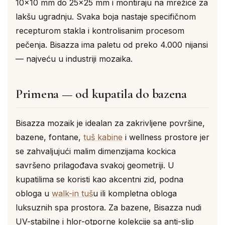
10×10 mm do 25×25 mm i montiraju na mrežice za
lakšu ugradnju. Svaka boja nastaje specifičnom
recepturom stakla i kontrolisanim procesom
pečenja. Bisazza ima paletu od preko 4.000 nijansi
— najveću u industriji mozaika.
Primena — od kupatila do bazena
Bisazza mozaik je idealan za zakrivljene površine,
bazene, fontane,
tuš kabine
i wellness prostore jer
se zahvaljujući malim dimenzijama kockica
savršeno prilagođava svakoj geometriji. U
kupatilima se koristi kao akcentni zid, podna
obloga u
walk-in tuš
u ili kompletna obloga
luksuznih spa prostora. Za bazene, Bisazza nudi
UV-stabilne i hlor-otporne kolekcije sa anti-slip