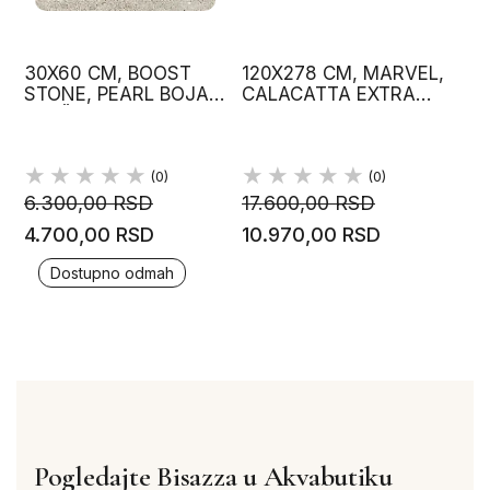
30X60 CM, BOOST
120X278 CM, MARVEL,
STONE, PEARL BOJA,
CALACATTA EXTRA
PLOČICE, ATLAS
LAPP BOJA, LUX,
CONCORDE
PLOČICE, ATLAS
CONCORDE
(0)
(0)
6.300,00 RSD
17.600,00 RSD
4.700,00 RSD
10.970,00 RSD
Dostupno odmah
Pogledajte Bisazza u Akvabutiku