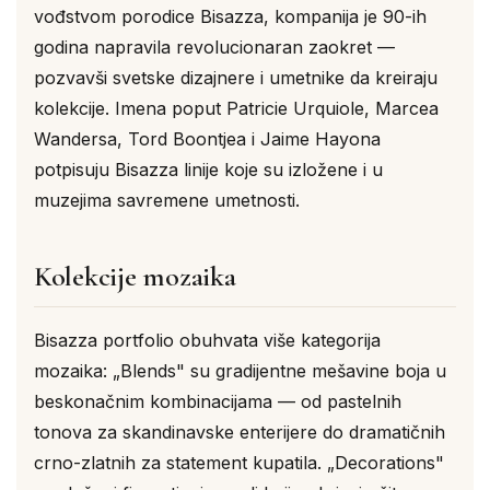
vođstvom porodice Bisazza, kompanija je 90-ih
godina napravila revolucionaran zaokret —
pozvavši svetske dizajnere i umetnike da kreiraju
kolekcije. Imena poput Patricie Urquiole, Marcea
Wandersa, Tord Boontjea i Jaime Hayona
potpisuju Bisazza linije koje su izložene i u
muzejima savremene umetnosti.
Kolekcije mozaika
Bisazza portfolio obuhvata više kategorija
mozaika: „Blends" su gradijentne mešavine boja u
beskonačnim kombinacijama — od pastelnih
tonova za skandinavske enterijere do dramatičnih
crno-zlatnih za statement kupatila. „Decorations"