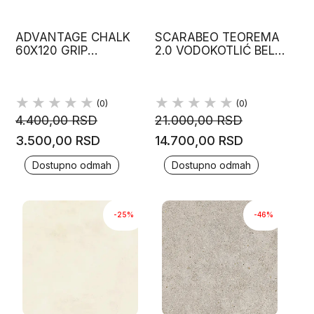
ADVANTAGE CHALK
SCARABEO TEOREMA
60X120 GRIP
2.0 VODOKOTLIĆ BELE
BLUSTYLE
BOJE
PROTIVKLIZNA
GRANITNA PLOČICA
(0)
(0)
4.400,00 RSD
21.000,00 RSD
3.500,00 RSD
14.700,00 RSD
Dostupno odmah
Dostupno odmah
-25%
-46%