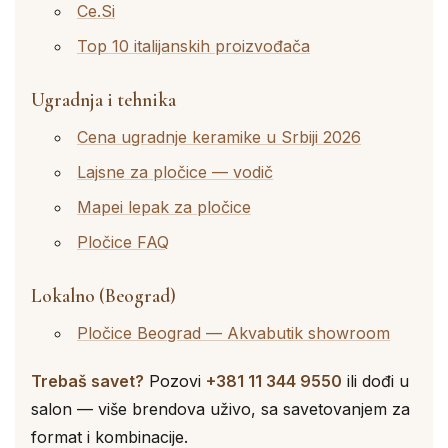
Ce.Si
Top 10 italijanskih proizvođača
Ugradnja i tehnika
Cena ugradnje keramike u Srbiji 2026
Lajsne za pločice — vodič
Mapei lepak za pločice
Pločice FAQ
Lokalno (Beograd)
Pločice Beograd — Akvabutik showroom
Trebaš savet?
Pozovi
+381 11 344 9550
ili dođi u
salon — više brendova uživo, sa savetovanjem za
format i kombinacije.