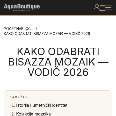
POČETNA
BLOG
KAKO ODABRATI BISAZZA MOZAIK — VODIČ 2026
KAKO ODABRATI
BISAZZA MOZAIK —
VODIČ 2026
SADRŽAJ
Istorija i umetnički identitet
Kolekcije mozaika