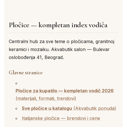
Pločice — kompletan index vodiča
Centralni hub za sve teme o pločicama, granitnoj
keramici i mozaiku. Akvabutik salon — Bulevar
oslobođenja 41, Beograd.
Glavne stranice
Pločice za kupatilo — kompletan vodič 2026
(materijali, formati, trendovi)
Sve pločice u katalogu
(Akvabutik ponuda)
Italijanske pločice — brendovi i cene