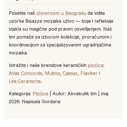
Posetite naš
showroom u Beogradu
da vidite
uzorke Bisazza mozaika uživo — boje i refleksije
stakla su magične pod pravim osvetljenjem. Naš
tim pomaže sa izborom kolekcije, proračunom i
koordinacijom sa specijalizovanim ugradnjačima
mozaika.
Istražite i naše brendove keramičkih
pločica
:
Atlas Concorde
,
Mutina
,
Caesar
,
Flaviker
i
Lea Ceramiche
.
Kategorija:
Pločice
| Autor: Akvabutik tim | maj
2026. Napisala Gordana