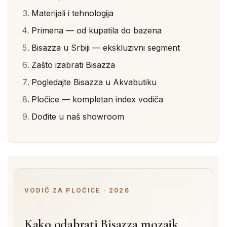
Materijali i tehnologija
Primena — od kupatila do bazena
Bisazza u Srbiji — ekskluzivni segment
Zašto izabrati Bisazza
Pogledajte Bisazza u Akvabutiku
Pločice — kompletan index vodiča
Dođite u naš showroom
VODIČ ZA PLOČICE · 2026
Kako odabrati Bisazza mozaik