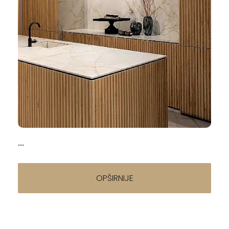
Napisao/la:
Pločice za kuhinju — trendovi, formati, cene i
saveti za izbor (2026)
16.04.2026
...
OPŠIRNIJE