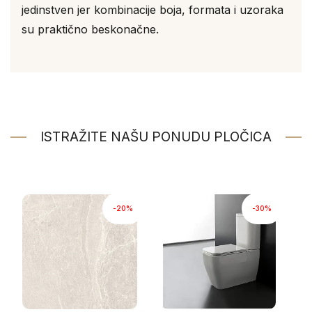
jedinstven jer kombinacije boja, formata i uzoraka
su praktično beskonačne.
ISTRAŽITE NAŠU PONUDU PLOČICA
-20%
-30%