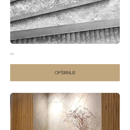
Napisao/la:
Kako izabrati pločice za kupatilo — kompletan
vodič za materijale, formate i trendove 2026
02.04.2026
...
OPŠIRNIJE