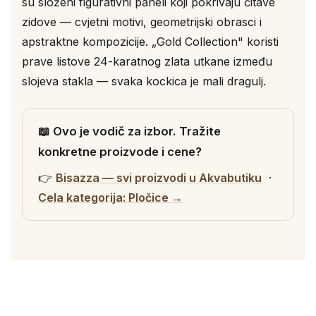
su složeni figurativni paneli koji pokrivaju čitave
zidove — cvjetni motivi, geometrijski obrasci i
apstraktne kompozicije. „Gold Collection" koristi
prave listove 24-karatnog zlata utkane između
slojeva stakla — svaka kockica je mali dragulj.
📖 Ovo je vodič za izbor. Tražite
konkretne proizvode i cene?
👉
Bisazza — svi proizvodi u Akvabutiku
·
Cela kategorija: Pločice →