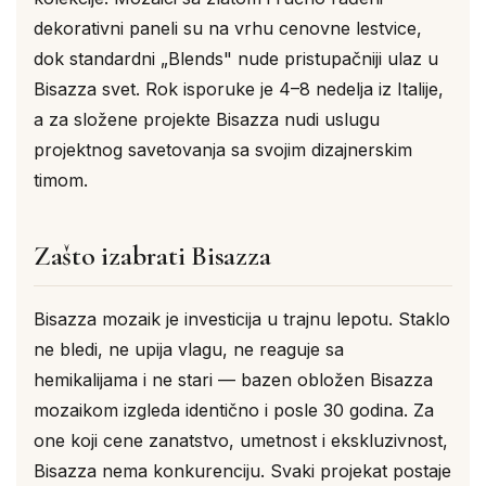
dekorativni paneli su na vrhu cenovne lestvice,
dok standardni „Blends" nude pristupačniji ulaz u
Bisazza svet. Rok isporuke je 4–8 nedelja iz Italije,
a za složene projekte Bisazza nudi uslugu
projektnog savetovanja sa svojim dizajnerskim
timom.
Zašto izabrati Bisazza
Bisazza mozaik je investicija u trajnu lepotu. Staklo
ne bledi, ne upija vlagu, ne reaguje sa
hemikalijama i ne stari — bazen obložen Bisazza
mozaikom izgleda identično i posle 30 godina. Za
one koji cene zanatstvo, umetnost i ekskluzivnost,
Bisazza nema konkurenciju. Svaki projekat postaje