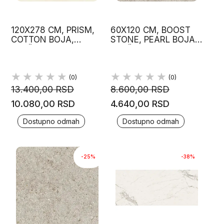
120X278 CM, PRISM,
60X120 CM, BOOST
COTTON BOJA,
STONE, PEARL BOJA,
PLOČICE, ATLAS
PLOČICE, ATLAS
CONCORDE
CONCORDE
(0)
(0)
13.400,00 RSD
8.600,00 RSD
10.080,00 RSD
4.640,00 RSD
Dostupno odmah
Dostupno odmah
-25%
-38%