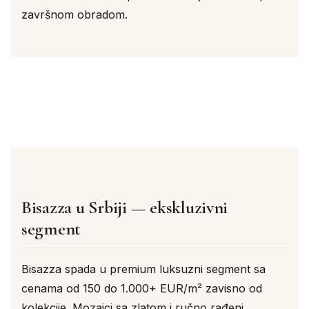
završnom obradom.
Bisazza u Srbiji — ekskluzivni
segment
Bisazza spada u premium luksuzni segment sa
cenama od 150 do 1.000+ EUR/m² zavisno od
kolekcije. Mozaici sa zlatom i ručno rađeni