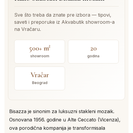
Sve što treba da znate pre izbora — tipovi,
saveti i preporuke iz Akvabutik showroom-a
na Vračaru.
500+ m²
20
showroom
godina
Vračar
Beograd
Bisazza je sinonim za luksuzni stakleni mozaik.
Osnovana 1956. godine u Alte Ceccato (Vicenza),
ova porodična kompanija je transformisala