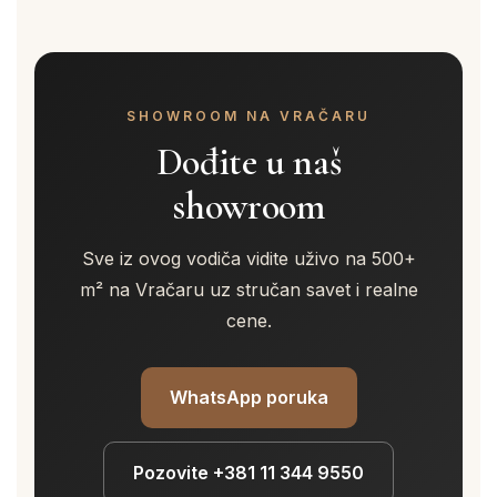
SHOWROOM NA VRAČARU
Dođite u naš
showroom
Sve iz ovog vodiča vidite uživo na 500+
m² na Vračaru uz stručan savet i realne
cene.
WhatsApp poruka
Pozovite +381 11 344 9550