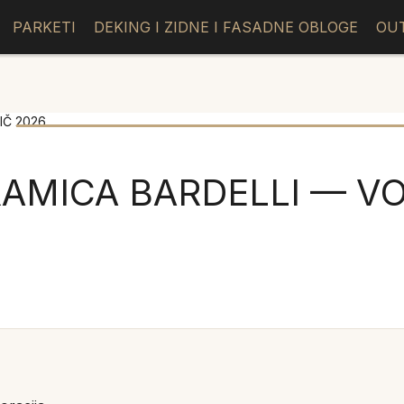
PARKETI
DEKING I ZIDNE I FASADNE OBLOGE
OU
IČ 2026
AMICA BARDELLI — VO