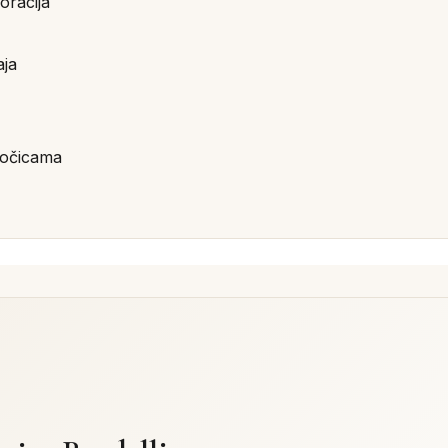
oracija
aja
pločicama