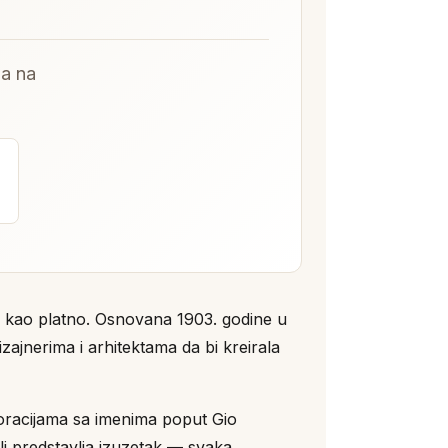
-a na
a kao platno. Osnovana 1903. godine u
ajnerima i arhitektama da bi kreirala
oracijama sa imenima poput Gio
li predstavlja izuzetak — svaka