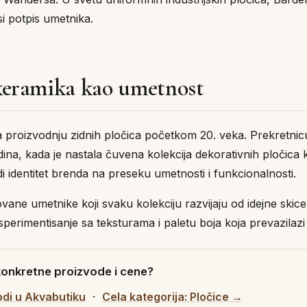
si potpis umetnika.
— keramika kao umetnost
 proizvodnju zidnih pločica početkom 20. veka. Prekretnicu 
ina, kada je nastala čuvena kolekcija dekorativnih pločica 
di identitet brenda na preseku umetnosti i funkcionalnosti.
vane umetnike koji svaku kolekciju razvijaju od idejne ski
erimentisanje sa teksturama i paletu boja koja prevazilazi i
 konkretne proizvode i cene?
odi u Akvabutiku
·
Cela kategorija: Pločice →