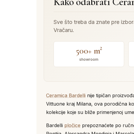
Kako odabrati Ceram
Sve što treba da znate pre izbo
Vračaru.
500+ m²
showroom
Ceramica Bardelli
nije tipičan proizvo
Vittuone kraj Milana, ova porodična ko
kolekcije koje su bliže primenjenoj ume
Bardelli
pločice
prepoznaćete po ručno 
Pontija, Alessandra Mendinia i Marcela