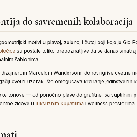
ntija do savremenih kolaboracija
ometrijski motivi u plavoj, zelenoj i žutoj boji koje je Gio P
pločice
su postale toliko prepoznatljive da se danas smatraju
inalnim šablonima.
 sa dizajnerom Marcelom Wandersom, donosi igrive cvetne 
ačiji cvetni uzorak, što omogućava kreiranje jedinstvenih k
oke tonove — od ponoćno plave do grafitne, sa suptilnim pr
centne zidove u
luksuznim kupatilima
i wellness prostorima.
rmati