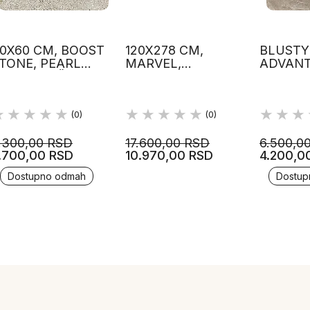
0X60 CM, BOOST
120X278 CM,
BLUSTY
TONE, PEARL
MARVEL,
ADVAN
OJA, PLOČICE,
CALACATTA EXTRA
GRAPHI
TLAS CONCORDE
LAPP BOJA, LUX,
60X120
PLOČICE, ATLAS
CONCORDE
(0)
(0)
.300,00 RSD
17.600,00 RSD
6.500,0
.700,00 RSD
10.970,00 RSD
4.200,0
Dostupno odmah
Dostup