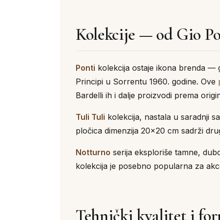
Kolekcije — od Gio Po
Ponti
kolekcija ostaje ikona brenda — ge
Principi u Sorrentu 1960. godine. Ove
Bardelli ih i dalje proizvodi prema orig
Tuli Tuli
kolekcija, nastala u saradnji
pločica dimenzija 20×20 cm sadrži drug
Notturno
serija eksploriše tamne, dub
kolekcija je posebno popularna za ak
Tehnički kvalitet i fo