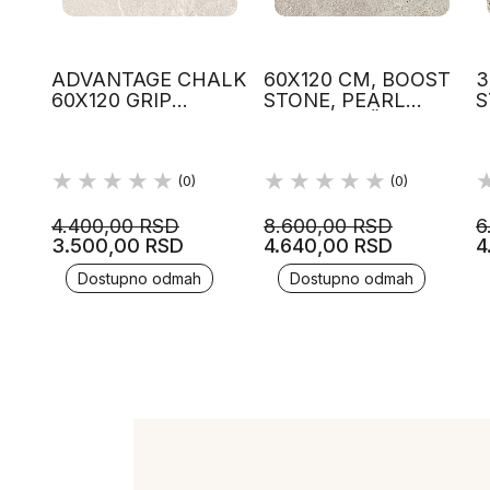
ADVANTAGE CHALK
60X120 CM, BOOST
3
60X120 GRIP
STONE, PEARL
S
BLUSTYLE
BOJA, PLOČICE,
B
PROTIVKLIZNA
ATLAS CONCORDE
A
GRANITNA
PLOČICA
(0)
(0)
4.400,00 RSD
8.600,00 RSD
6
3.500,00 RSD
4.640,00 RSD
4
Dostupno odmah
Dostupno odmah