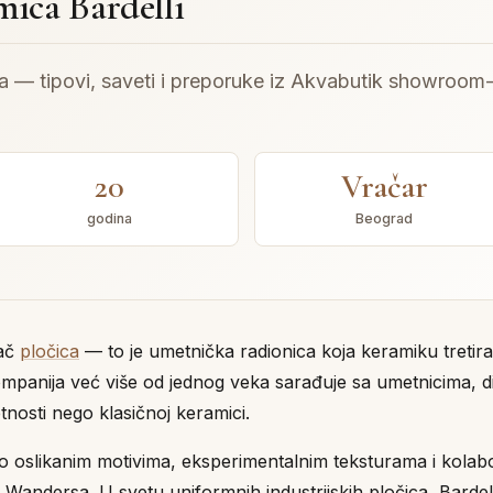
ica Bardelli
ra — tipovi, saveti i preporuke iz Akvabutik showroom
20
Vračar
godina
Beograd
đač
pločica
— to je umetnička radionica koja keramiku tretir
mpanija već više od jednog veka sarađuje sa umetnicima, diz
tnosti nego klasičnoj keramici.
oslikanim motivima, eksperimentalnim teksturama i kolab
 Wandersa. U svetu uniformnih industrijskih pločica, Bardel