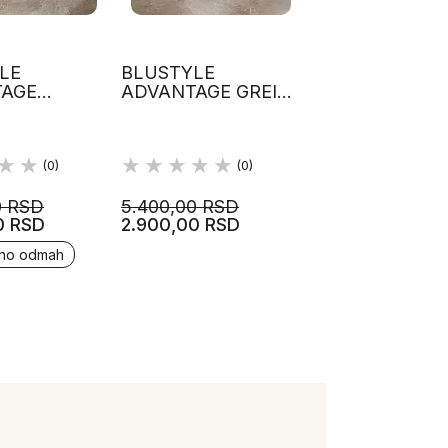
LE
BLUSTYLE
TAGE
ADVANTAGE GREIGE
TE GRIP
60X60 MAT
GRANITNA
KERAMIKA
(0)
(0)
0 RSD
5.400,00 RSD
0 RSD
2.900,00 RSD
no odmah