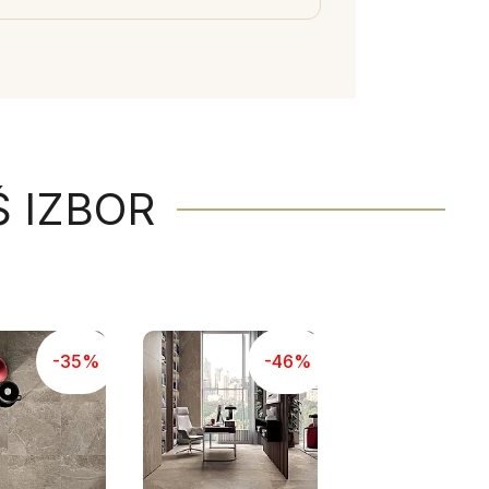
Š IZBOR
-35%
-46%