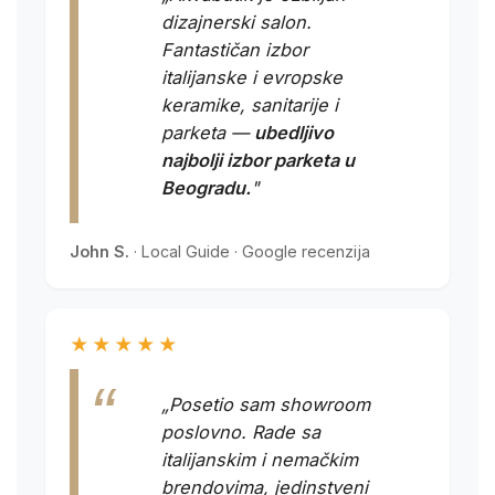
dizajnerski salon.
Fantastičan izbor
italijanske i evropske
keramike, sanitarije i
parketa —
ubedljivo
najbolji izbor parketa u
Beogradu.
"
John S.
· Local Guide · Google recenzija
★★★★★
„Posetio sam showroom
poslovno. Rade sa
italijanskim i nemačkim
brendovima, jedinstveni