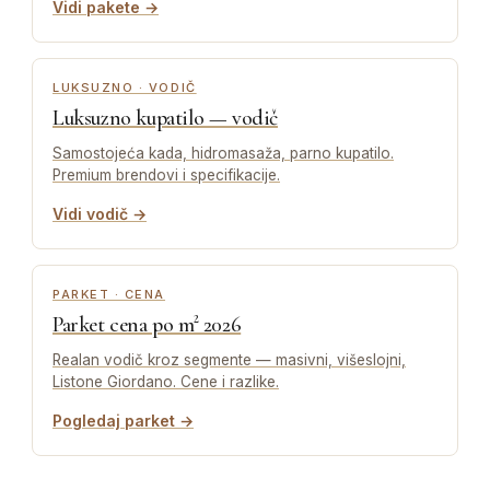
Vidi pakete →
LUKSUZNO · VODIČ
Luksuzno kupatilo — vodič
Samostojeća kada, hidromasaža, parno kupatilo.
Premium brendovi i specifikacije.
Vidi vodič →
PARKET · CENA
Parket cena po m² 2026
Realan vodič kroz segmente — masivni, višeslojni,
Listone Giordano. Cene i razlike.
Pogledaj parket →