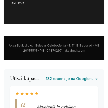
iskustva
Akva Butik d.o.o. · Bulevar Oslobođenja 41, 11118 Beograd · MB
20155515 · PIB 104374297 · akvabutik.com
Utisci kupaca
182 recenzije na Google-u →
★★★★★
„Akvabutik je ozbiljan