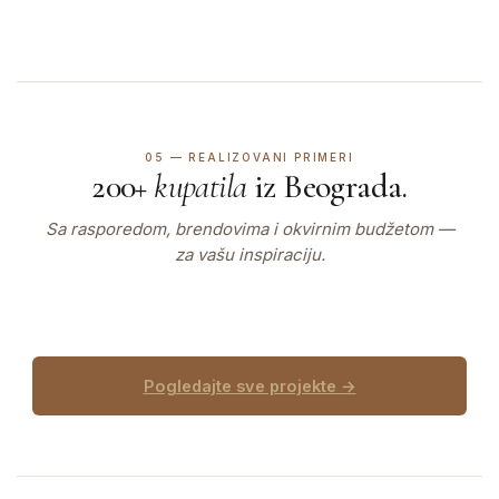
05 — REALIZOVANI PRIMERI
200+
kupatila
iz Beograda.
Sa rasporedom, brendovima i okvirnim budžetom —
za vašu inspiraciju.
Pogledajte sve projekte →