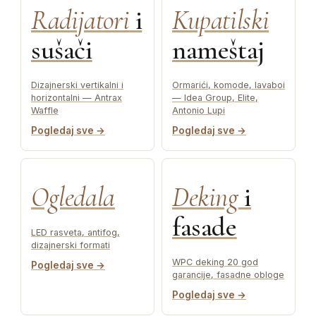
Radijatori
i
Kupatilski
sušači
nameštaj
Dizajnerski vertikalni i
Ormarići, komode, lavaboi
horizontalni — Antrax
— Idea Group, Elite,
Waffle
Antonio Lupi
Pogledaj sve →
Pogledaj sve →
Ogledala
Deking
i
fasade
LED rasveta, antifog,
dizajnerski formati
WPC deking 20 god
Pogledaj sve →
garancije, fasadne obloge
Pogledaj sve →