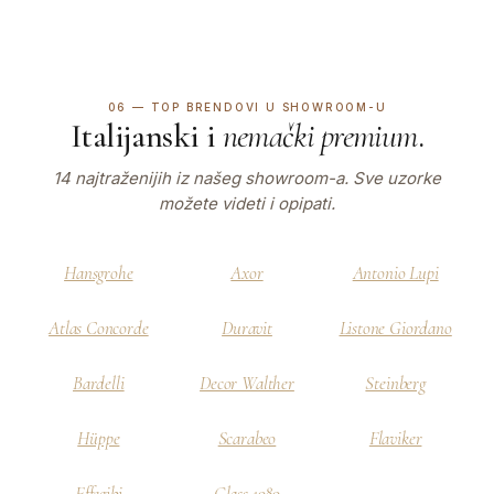
06 — TOP BRENDOVI U SHOWROOM-U
Italijanski i
nemački premium
.
14 najtraženijih iz našeg showroom-a. Sve uzorke
možete videti i opipati.
Hansgrohe
Axor
Antonio Lupi
Atlas Concorde
Duravit
Listone Giordano
Bardelli
Decor Walther
Steinberg
Hüppe
Scarabeo
Flaviker
Effegibi
Glass 1989