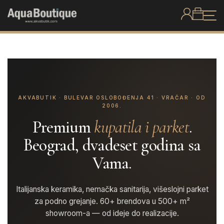
AKVABUTIK · BULEVAR OSLOBOĐENJA 41 · VRAČAR · OD
2006.
Premium
kupatila i parket
.
Beograd, dvadeset godina sa
Vama.
Italijanska keramika, nemačka sanitarija, višeslojni parket
za podno grejanje. 60+ brendova u 500+ m²
showroom-a — od ideje do realizacije.