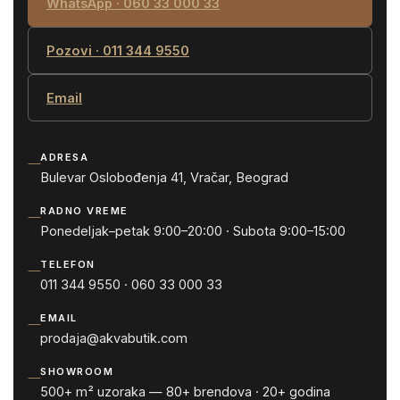
WhatsApp · 060 33 000 33
Pozovi · 011 344 9550
Email
ADRESA
—
Bulevar Oslobođenja 41, Vračar, Beograd
RADNO VREME
—
Ponedeljak–petak 9:00–20:00 · Subota 9:00–15:00
TELEFON
—
011 344 9550 · 060 33 000 33
EMAIL
—
prodaja@akvabutik.com
SHOWROOM
—
500+ m² uzoraka — 80+ brendova · 20+ godina