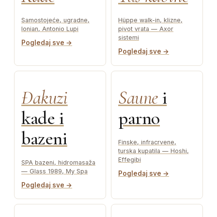
Samostojeće, ugradne,
Hüppe walk-in, klizne,
Ionian, Antonio Lupi
pivot vrata — Axor
sistemi
Pogledaj sve →
Pogledaj sve →
Đakuzi
Saune
i
kade i
parno
bazeni
Finske, infracrvene,
turska kupatila — Hoshi,
Effegibi
SPA bazeni, hidromasaža
— Glass 1989, My Spa
Pogledaj sve →
Pogledaj sve →