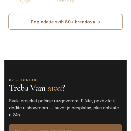
Pogledajte svih 80+ brendova →
07 — KONTAKT
Treba Vam
savet
?
Svaki projekat počinje razgovorom. Pišite, pozovite ili
dođite u showroom — savet je besplatan, plan dobijate
u 24h.