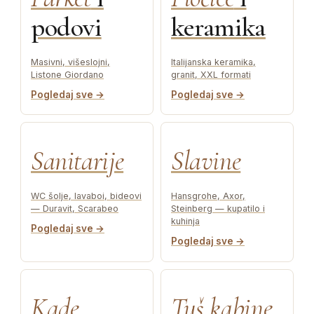
podovi
keramika
Masivni, višeslojni,
Italijanska keramika,
Listone Giordano
granit, XXL formati
Pogledaj sve →
Pogledaj sve →
Sanitarije
Slavine
WC šolje, lavaboi, bideovi
Hansgrohe, Axor,
— Duravit, Scarabeo
Steinberg — kupatilo i
kuhinja
Pogledaj sve →
Pogledaj sve →
Kade
Tuš kabine