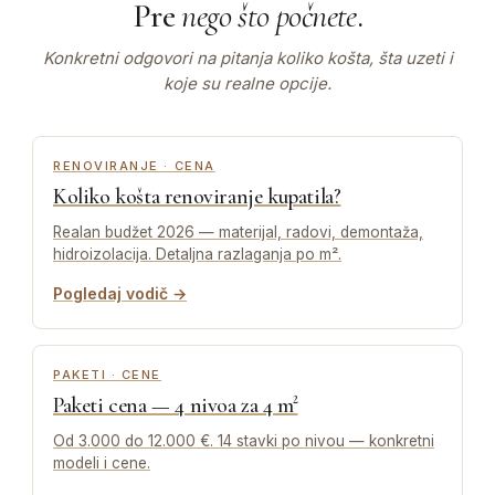
Pre
nego što počnete
.
Konkretni odgovori na pitanja koliko košta, šta uzeti i
koje su realne opcije.
RENOVIRANJE · CENA
Koliko košta renoviranje kupatila?
Realan budžet 2026 — materijal, radovi, demontaža,
hidroizolacija. Detaljna razlaganja po m².
Pogledaj vodič →
PAKETI · CENE
Paketi cena — 4 nivoa za 4 m²
Od 3.000 do 12.000 €. 14 stavki po nivou — konkretni
modeli i cene.