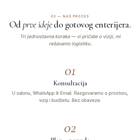
03 — NAŠ PROCES
Od
prve ideje
do gotovog enterijera.
Tri jednostavna koraka — vi pričate o viziji, mi
rešavamo logistiku.
01
Konsultacija
U salonu, WhatsApp ili Email. Razgovaramo o prostoru,
viziji i budžetu. Bez obaveze.
02