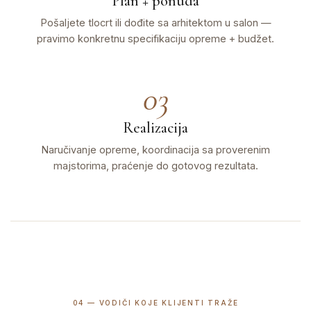
Plan + ponuda
Pošaljete tlocrt ili dođite sa arhitektom u salon —
pravimo konkretnu specifikaciju opreme + budžet.
03
Realizacija
Naručivanje opreme, koordinacija sa proverenim
majstorima, praćenje do gotovog rezultata.
04 — VODIČI KOJE KLIJENTI TRAŽE