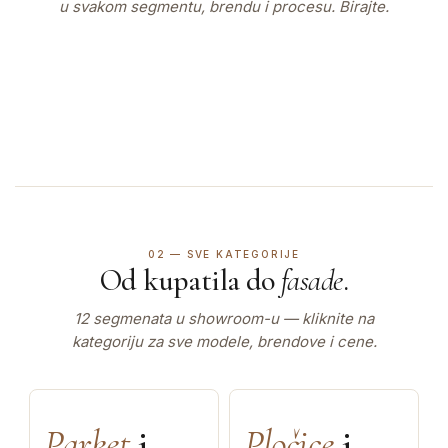
Italijanska tradicija u Beogradu.
u svakom segmentu, brendu i procesu. Birajte.
našim timom · Bulevar Oslobođenja 41.
Pogledaj kupatila →
Pogledaj parket →
Dođite u salon →
02 — SVE KATEGORIJE
Od kupatila do
fasade
.
12 segmenata u showroom-u — kliknite na
kategoriju za sve modele, brendove i cene.
Parket
i
Pločice
i