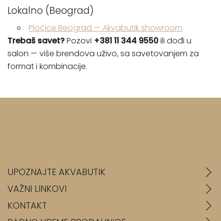
Lokalno (Beograd)
Pločice Beograd — Akvabutik showroom
Trebaš savet?
Pozovi
+381 11 344 9550
ili dođi u
salon — više brendova uživo, sa savetovanjem za
format i kombinacije.
UPOZNAJTE AKVABUTIK
VAŽNI LINKOVI
KONTAKT