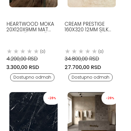
HEARTWOOD MOKA
CREAM PRESTIGE
20X120X9MM MAT
160X320 12MM SILK
KERAMIČKE PLOČICE
GRANITNE PLOČICE
ATLAS CONCORDE
ATLAS CONCORDE
(0)
(0)
4.200,00 RSD
34.800,00 RSD
3.300,00 RSD
27.700,00 RSD
Dostupno odmah
Dostupno odmah
-28%
-28%