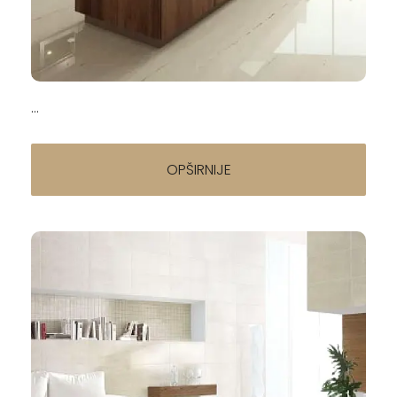
Italijanske pločice — brendovi, stilovi i cene u
Srbiji (2026)
20.04.2026
...
OPŠIRNIJE