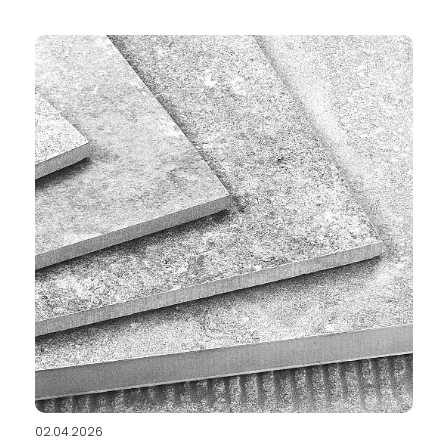
Napisao/la:
Kako izabrati pločice za kupatilo —
kompletan vodič za materijale, formate i
trendove 2026
02.04.2026