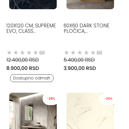
120X120 CM, SUPREME
60X60 DARK STONE
EVO, CLASS
PLOČICA,
MARQUINIA BOJA, LUX,
BLENDSTONE, MGM
PLOČICE, FLAVIKER
(0)
(0)
12.400,00 RSD
5.400,00 RSD
8.900,00 RSD
3.900,00 RSD
Dostupno odmah
-28%
-20%