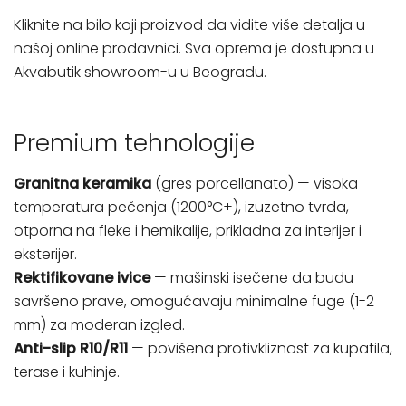
Kliknite na bilo koji proizvod da vidite više detalja u
našoj online prodavnici. Sva oprema je dostupna u
Akvabutik showroom-u u Beogradu.
Premium tehnologije
Granitna keramika
(gres porcellanato) — visoka
temperatura pečenja (1200°C+), izuzetno tvrda,
otporna na fleke i hemikalije, prikladna za interijer i
eksterijer.
Rektifikovane ivice
— mašinski isečene da budu
savršeno prave, omogućavaju minimalne fuge (1-2
mm) za moderan izgled.
Anti-slip R10/R11
— povišena protivkliznost za kupatila,
terase i kuhinje.