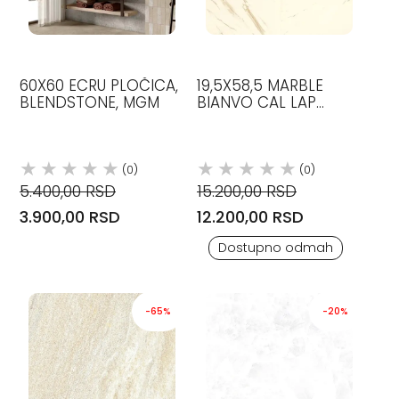
60X60 ECRU PLOČICA,
19,5X58,5 MARBLE
BLENDSTONE, MGM
BIANVO CAL LAP
GRANITNA KERAMIKA
VERSACE
(0)
(0)
5.400,00 RSD
15.200,00 RSD
3.900,00 RSD
12.200,00 RSD
Dostupno odmah
-65%
-20%