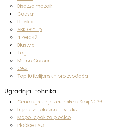
Bisazza mozaik
Caesar
Flaviker
ABK Group
41zero42
Blustyle
Tagina
Marca Corona
Ce.Si
Top 10 italijanskih proizvođača
Ugradnja i tehnika
Cena ugradnje keramike u Srbiji 2026
Lajsne za pločice — vodič
Mapei lepak za pločice
Pločice FAQ