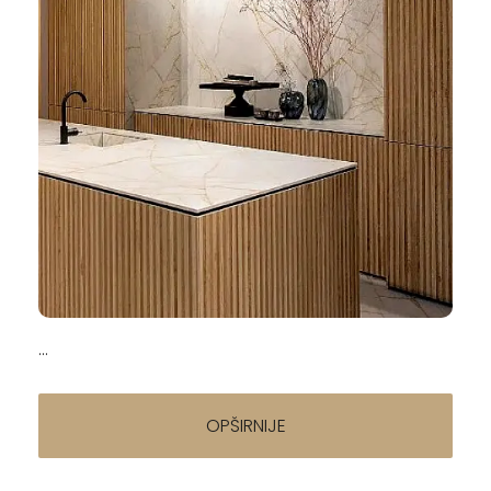
Napisao/la:
Pločice za kuhinju — trendovi, formati, cene i
saveti za izbor (2026)
16.04.2026
...
OPŠIRNIJE