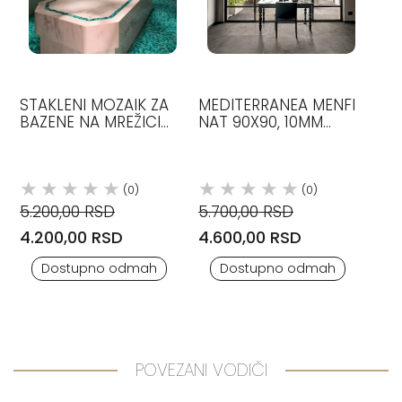
STAKLENI MOZAIK ZA
MEDITERRANEA MENFI
BAZENE NA MREŽICI
NAT 90X90, 10MM
MIX FRIENDSHIP 2X2
TAGINA
CM, TREND
(0)
(0)
5.200,00 RSD
5.700,00 RSD
4.200,00 RSD
4.600,00 RSD
Dostupno odmah
Dostupno odmah
POVEZANI VODIČI