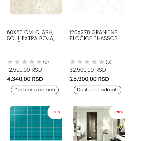
60X60 CM, CLASH,
120X278 GRANITNE
SOUL EXTRA BOJA,
PLOČICE THASSOS
PLOČICE, CAESAR
ONYX LAPPATO, EMIL
CERAMICA
(0)
(0)
12.500,00 RSD
32.500,00 RSD
4.340,00 RSD
25.900,00 RSD
Dostupno odmah
Dostupno odmah
-21%
-20%