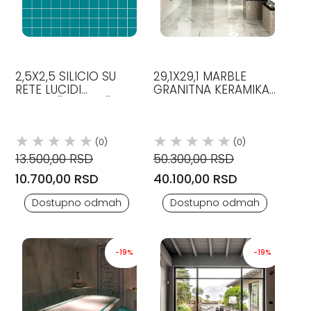
2,5X2,5 SILICIO SU
29,1X29,1 MARBLE
RETE LUCIDI
GRANITNA KERAMIKA
KERAMIČKE PLOČICE
VERSACE
CE.SI
(0)
(0)
13.500,00 RSD
50.300,00 RSD
10.700,00 RSD
40.100,00 RSD
Dostupno odmah
Dostupno odmah
-19%
-19%