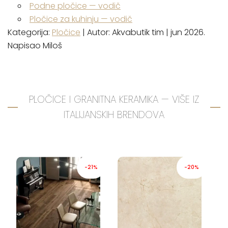
Podne pločice — vodič
Pločice za kuhinju — vodič
Kategorija:
Pločice
| Autor: Akvabutik tim | jun 2026.
Napisao Miloš
PLOČICE I GRANITNA KERAMIKA — VIŠE IZ
ITALIJANSKIH BRENDOVA
-21%
-20%