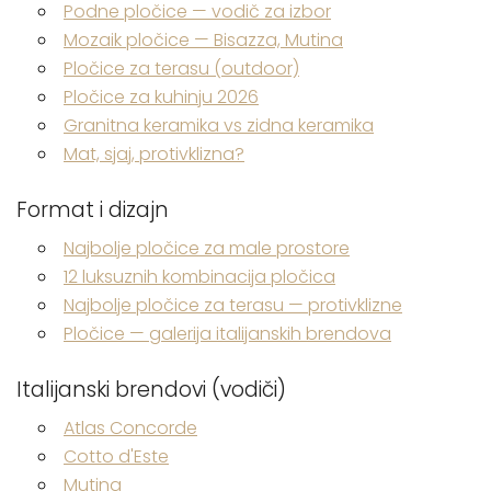
Podne pločice — vodič za izbor
Mozaik pločice — Bisazza, Mutina
Pločice za terasu (outdoor)
Pločice za kuhinju 2026
Granitna keramika vs zidna keramika
Mat, sjaj, protivklizna?
Format i dizajn
Najbolje pločice za male prostore
12 luksuznih kombinacija pločica
Najbolje pločice za terasu — protivklizne
Pločice — galerija italijanskih brendova
Italijanski brendovi (vodiči)
Atlas Concorde
Cotto d'Este
Mutina