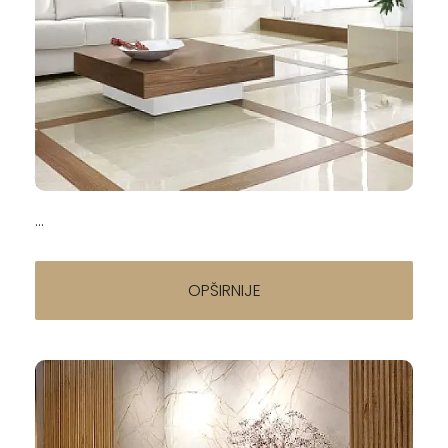
Napisao/la:
Podne pločice — kompletan vodič za izbor
(2026)
14.04.2026
...
OPŠIRNIJE