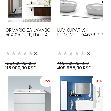
ORMARIC ZA LAVABO
LUV KUPATILSKI
50X105 ELITE, ITALIJA
ELEMENT LU9467B1717
DURAVIT
(0)
(0)
189.000,00 RSD
482.300,00 RSD
118.900,00 RSD
409.955,00 RSD
-15%
-15%