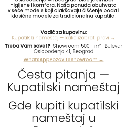
higijene i komfora. Naša ponuda obuhvata
viseće modele koji olakšavaju čišćenje poda i
klasične modele za tradicionalna kupatila.
Vodič za kupovinu:
Kupatilski nameštaj — kako izabrati pravi →
Treba Vam savet?
Showroom 500+ m² · Bulevar
Oslobođenja 41, Beograd
WhatsApp
Pozovite
Showroom →
Česta pitanja —
Kupatilski nameštaj
Gde kupiti kupatilski
nameštaj u