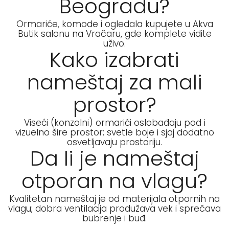
Beogradu?
Ormariće, komode i ogledala kupujete u Akva
Butik salonu na Vračaru, gde komplete vidite
uživo.
Kako izabrati
nameštaj za mali
prostor?
Viseći (konzolni) ormarići oslobađaju pod i
vizuelno šire prostor; svetle boje i sjaj dodatno
osvetljavaju prostoriju.
Da li je nameštaj
otporan na vlagu?
Kvalitetan nameštaj je od materijala otpornih na
vlagu; dobra ventilacija produžava vek i sprečava
bubrenje i buđ.