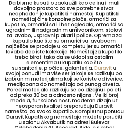
Da bismo kupatilo zaokružili kao celinu i imali
dovoljno prostora za sve potrebne stvari
neophodan je kupatilski nameštaj. Kupatilski
nameštaj čine konzolne ploče, ormarići za
kupatilo, ormarići sa ili bez ogledala, ormarići sa
ugradnim ili nadgradnim umivaonikom, stolovi
za lavabo, uspravni plakari i police. Oprema za
kupatilo kao što su ormarići sa lavaboom
najčešće se prodaje u kompletu jer su ormarić i
lavabo deo iste kolekcije. Nameštaj za kupatilo
treba birati tako da se uklopi sa ostalim
elementima u kupatilu kao što
su sanitarije, pločice, galanterija.
Duravit
u
svojoj ponudi ima više serija koje se razlikuju po
izabranim materijalima koji se koriste od iverice,
medijapana do nameštaja od punog drveta.
Pored materijala razlikuju se po dizajnu i paleti
od preko 30 boja odnosno nijansi. Veliki broj
modela, funkcionalnost, moderan dizajn uz
neosporan kvalitet preporučuju Duravit
nameštaj za svako kupatilo. Kompletnu ponudu
Duravit kupatlskog nameštaja možete poručiti
u salonu Akvabutik na adresi Bulevar
Oslobođenja 41, Beograd. Bide je simbol