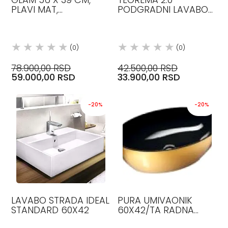
PLAVI MAT,
PODGRADNI LAVABO
NADGRADNI LAVABO
60X36S SCARABEO
(0)
(0)
78.900,00 RSD
42.500,00 RSD
59.000,00 RSD
33.900,00 RSD
-20%
-20%
LAVABO STRADA IDEAL
PURA UMIVAONIK
STANDARD 60X42
60X42/TA RADNA
PLOČA BEZ PRELIVA