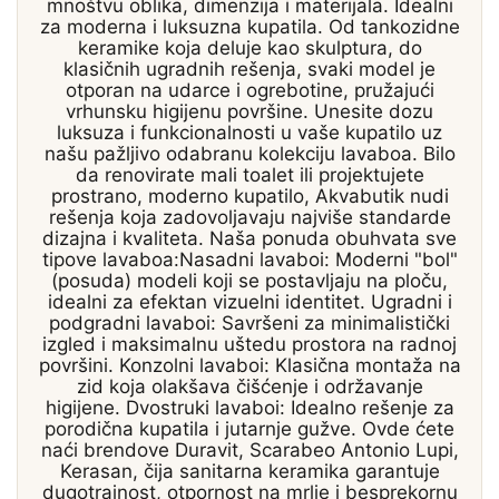
mnoštvu oblika, dimenzija i materijala. Idealni
za moderna i luksuzna kupatila. Od tankozidne
keramike koja deluje kao skulptura, do
klasičnih ugradnih rešenja, svaki model je
otporan na udarce i ogrebotine, pružajući
vrhunsku higijenu površine. Unesite dozu
luksuza i funkcionalnosti u vaše kupatilo uz
našu pažljivo odabranu kolekciju lavaboa. Bilo
da renovirate mali toalet ili projektujete
prostrano, moderno kupatilo, Akvabutik nudi
rešenja koja zadovoljavaju najviše standarde
dizajna i kvaliteta. Naša ponuda obuhvata sve
tipove lavaboa:Nasadni lavaboi: Moderni "bol"
(posuda) modeli koji se postavljaju na ploču,
idealni za efektan vizuelni identitet. Ugradni i
podgradni lavaboi: Savršeni za minimalistički
izgled i maksimalnu uštedu prostora na radnoj
površini. Konzolni lavaboi: Klasična montaža na
zid koja olakšava čišćenje i održavanje
higijene. Dvostruki lavaboi: Idealno rešenje za
porodična kupatila i jutarnje gužve. Ovde ćete
naći brendove Duravit, Scarabeo Antonio Lupi,
Kerasan, čija sanitarna keramika garantuje
dugotrajnost, otpornost na mrlje i besprekornu