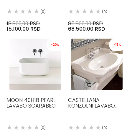
ZLATNO/CRNA GSI
S.R.L
(0)
(0)
18.900,00 RSD
85.900,00 RSD
15.100,00 RSD
68.500,00 RSD
-20%
-15%
MOON 40H18 PEARL
CASTELLANA
LAVABO SCARABEO
KONZOLNI LAVABO
70.50X530CM BELI
SJAJNI
(0)
(0)