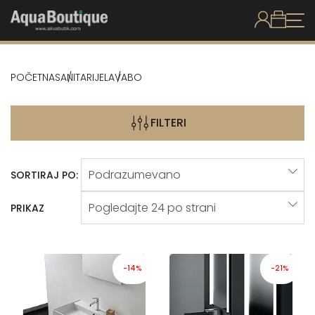
POČETNA
SANITARIJE
LAVABO
FILTERI
SORTIRAJ PO:
PRIKAZ
-14%
-21%