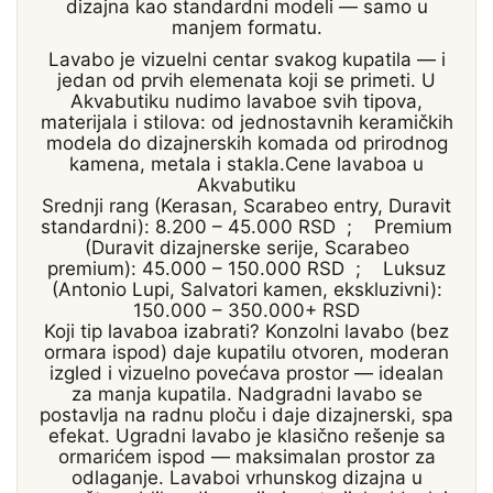
dizajna kao standardni modeli — samo u
manjem formatu.
Lavabo je vizuelni centar svakog kupatila — i
jedan od prvih elemenata koji se primeti. U
Akvabutiku nudimo lavaboe svih tipova,
materijala i stilova: od jednostavnih keramičkih
modela do dizajnerskih komada od prirodnog
kamena, metala i stakla.Cene lavaboa u
Akvabutiku
Srednji rang (Kerasan, Scarabeo entry, Duravit
standardni): 8.200 – 45.000 RSD ; Premium
(Duravit dizajnerske serije, Scarabeo
premium): 45.000 – 150.000 RSD ; Luksuz
(Antonio Lupi, Salvatori kamen, ekskluzivni):
150.000 – 350.000+ RSD
Koji tip lavaboa izabrati? Konzolni lavabo (bez
ormara ispod) daje kupatilu otvoren, moderan
izgled i vizuelno povećava prostor — idealan
za manja kupatila. Nadgradni lavabo se
postavlja na radnu ploču i daje dizajnerski, spa
efekat. Ugradni lavabo je klasično rešenje sa
ormarićem ispod — maksimalan prostor za
odlaganje. Lavaboi vrhunskog dizajna u