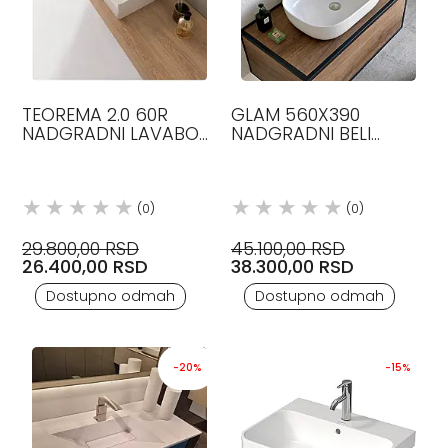
TEOREMA 2.0 60R
GLAM 560X390
NADGRADNI LAVABO
NADGRADNI BELI
SCARABEO
SJAJNI LAVABO
SCARABEO
(0)
(0)
29.800,00 RSD
45.100,00 RSD
26.400,00 RSD
38.300,00 RSD
Dostupno odmah
Dostupno odmah
-20%
-15%