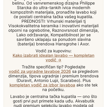
belinu. Od vanvremenskog dizajna Philippe
Starcka do ultra-tankih ivica modernih
kompozitnih materijala, pronađite lavabo koji
će postati centralna tačka vašeg kupatila.
PREDNOSTI: Vrhunski materijali tj
Visokokvalitetna keramika i inovativni materijali
otporni na ogrebotine, Raznovrsnost dimenzija,
Lako održavanje, Kompatibilnost jer se
savršeno uklapaju sa ponudom slavina
(baterija) brendova Hansgrohe i Axor.​
Vodič za kupovinu:
Kako izabrati idealan lavabo — kompletan
vodič →
Tražite specifičan tip? Pogledajte
vodič za ugradne lavaboe 2026
sa pregledom
dimenzija, tipova ugradnje i premium brendova
(Duravit, Antonio Lupi, Scarabeo). Plus
kompletan vodič za izbor lavaboa
ako ste tek
na početku.
Lavabo je centralna tačka kupatila — ono što
gosti prvi put primete kada uđu. Akvabutik
nudi premium selekciju lavabo modela od