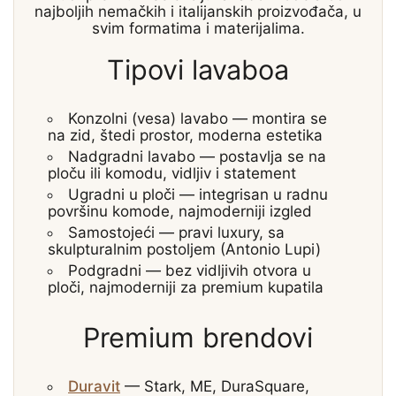
najboljih nemačkih i italijanskih proizvođača, u
svim formatima i materijalima.
Tipovi lavaboa
Konzolni (vesa) lavabo
— montira se
na zid, štedi prostor, moderna estetika
Nadgradni lavabo
— postavlja se na
ploču ili komodu, vidljiv i statement
Ugradni u ploči
— integrisan u radnu
površinu komode, najmoderniji izgled
Samostojeći
— pravi luxury, sa
skulpturalnim postoljem (Antonio Lupi)
Podgradni
— bez vidljivih otvora u
ploči, najmoderniji za premium kupatila
Premium brendovi
Duravit
— Stark, ME, DuraSquare,