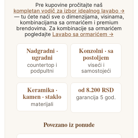
Pre kupovine pročitajte naš
kompletan vodič za izbor idealnog lavabo →
— tu ćete naći sve o dimenzijama, visinama,
kombinacijama sa ormarićem i premium
brendovima. Za kombinacije sa ormarićem
pogledajte
Lavabo sa ormarićem →
Nadgradni ·
Konzolni · sa
ugradni
postoljem
countertop i
viseći i
podpultni
samostojeći
Keramika ·
od 8.200 RSD
kamen · staklo
garancija 5 god.
materijali
Povezano iz ponude