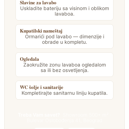
Slavine za lavabo
Uskladite bateriju sa visinom i oblikom
lavaboa.
Kupatilski nameštaj
Ormarići pod lavabo — dimenzije i
obrade u kompletu.
Ogledala
Zaokružite zonu lavaboa ogledalom
sa ili bez osvetljenja.
WC šolje i sanitarije
Kompletirajte sanitarnu liniju kupatila.
Treba Vam savet?
Showroom 500+ m² ·
Bulevar Oslobođenja 41, Beograd