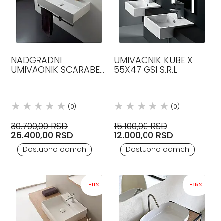
NADGRADNI
UMIVAONIK KUBE X
UMIVAONIK SCARABEO
55X47 GSI S.R.L
TEOREMA 2.0
(0)
(0)
30.700,00 RSD
15.100,00 RSD
26.400,00 RSD
12.000,00 RSD
Dostupno odmah
Dostupno odmah
-11%
-15%