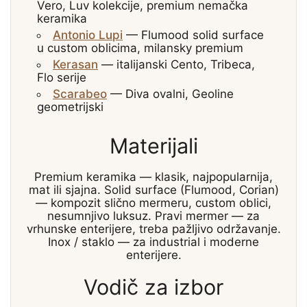
Vero, Luv kolekcije, premium nemačka
keramika
Antonio Lupi
— Flumood solid surface
u custom oblicima, milansky premium
Kerasan
— italijanski Cento, Tribeca,
Flo serije
Scarabeo
— Diva ovalni, Geoline
geometrijski
Materijali
Premium keramika
— klasik, najpopularnija,
mat ili sjajna.
Solid surface (Flumood, Corian)
— kompozit slično mermeru, custom oblici,
nesumnjivo luksuz.
Pravi mermer
— za
vrhunske enterijere, treba pažljivo održavanje.
Inox / staklo
— za industrial i moderne
enterijere.
Vodič za izbor