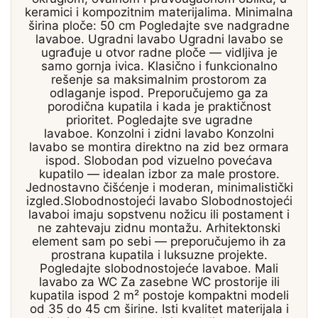
keramici i kompozitnim materijalima. Minimalna
širina ploče: 50 cm Pogledajte sve nadgradne
lavaboe. Ugradni lavabo Ugradni lavabo se
ugrađuje u otvor radne ploče — vidljiva je
samo gornja ivica. Klasično i funkcionalno
rešenje sa maksimalnim prostorom za
odlaganje ispod. Preporučujemo ga za
porodična kupatila i kada je praktičnost
prioritet. Pogledajte sve ugradne
lavaboe. Konzolni i zidni lavabo Konzolni
lavabo se montira direktno na zid bez ormara
ispod. Slobodan pod vizuelno povećava
kupatilo — idealan izbor za male prostore.
Jednostavno čišćenje i moderan, minimalistički
izgled.Slobodnostojeći lavabo Slobodnostojeći
lavaboi imaju sopstvenu nožicu ili postament i
ne zahtevaju zidnu montažu. Arhitektonski
element sam po sebi — preporučujemo ih za
prostrana kupatila i luksuzne projekte.
Pogledajte slobodnostojeće lavaboe. Mali
lavabo za WC Za zasebne WC prostorije ili
kupatila ispod 2 m² postoje kompaktni modeli
od 35 do 45 cm širine. Isti kvalitet materijala i