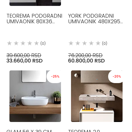
TEOREMA PODGRADNI
YORK PODGRADNI
UMIVAONIK 80X36
UMIVAONIK 480X295
SCARABEO
DEVON&DEVON
(0)
(0)
39.600,00 RSD
76.200,00 RSD
33.660,00 RSD
60.800,00 RSD
-25%
-20%
GLAM 56 X 39 CM,
TEOREMA 2.0