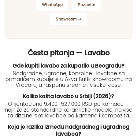
WhatsApp
Pozovite
Showroom →
Česta pitanja — Lavabo
Gde kupiti lavabo za kupatilo u Beogradu?
Nadgradne, ugradne, konzolne i lavaboe sa
ormarićem kupujete u Akva Butik showroomu na
Vračaru, u rasponu srednje i visoke klase.
Koliko košta lavabo u Srbiji (2026)?
Orijentaciono 9.400–527.000 RSD po komadu —
najniže za standardne keramičke modele, najviše
za dizajnerske lavaboe od kamena i kompozita.
Koja je razlika između nadgradnog i ugradnog
lavaboa?