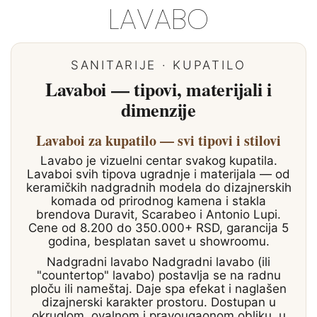
LAVABO
SANITARIJE · KUPATILO
Lavaboi — tipovi, materijali i
dimenzije
Lavaboi za kupatilo — svi tipovi i stilovi
Lavabo je vizuelni centar svakog kupatila.
Lavaboi svih tipova ugradnje i materijala — od
keramičkih nadgradnih modela do dizajnerskih
komada od prirodnog kamena i stakla
brendova Duravit, Scarabeo i Antonio Lupi.
Cene od 8.200 do 350.000+ RSD, garancija 5
godina, besplatan savet u showroomu.
Nadgradni lavabo Nadgradni lavabo (ili
"countertop" lavabo) postavlja se na radnu
ploču ili nameštaj. Daje spa efekat i naglašen
dizajnerski karakter prostoru. Dostupan u
okruglom, ovalnom i pravougaonom obliku, u