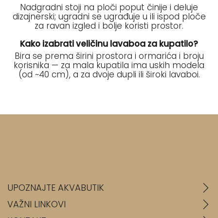
Nadgradni stoji na ploči poput činije i deluje
dizajnerski; ugradni se ugrađuje u ili ispod ploče
za ravan izgled i bolje koristi prostor.
Kako izabrati veličinu lavaboa za kupatilo?
Bira se prema širini prostora i ormarića i broju
korisnika — za mala kupatila ima uskih modela
(od ~40 cm), a za dvoje dupli ili široki lavaboi.
UPOZNAJTE AKVABUTIK
VAŽNI LINKOVI