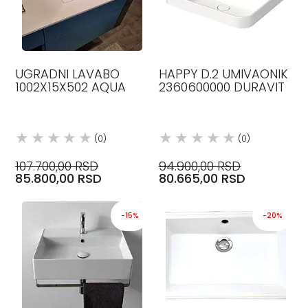
UGRADNI LAVABO
HAPPY D.2 UMIVAONIK
1002X15X502 AQUA
2360600000 DURAVIT
(0)
(0)
107.700,00 RSD
94.900,00 RSD
85.800,00 RSD
80.665,00 RSD
-15%
-20%