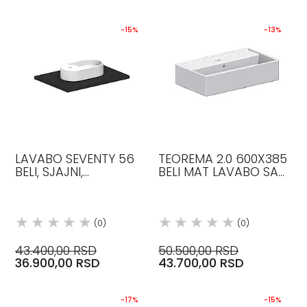
-15%
-13%
LAVABO SEVENTY 56
TEOREMA 2.0 600X385
BELI, SJAJNI,
BELI MAT LAVABO SA
NADGRADNI,
RUPOM ZA SLAVINU
SCARABEO
SCARABEO
(0)
(0)
43.400,00 RSD
50.500,00 RSD
36.900,00 RSD
43.700,00 RSD
-17%
-15%