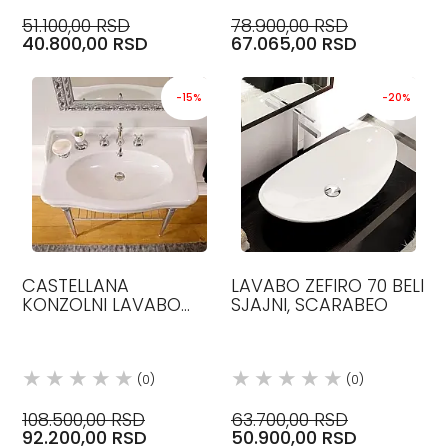
51.100,00 RSD
78.900,00 RSD
40.800,00 RSD
67.065,00 RSD
-15%
-20%
CASTELLANA
LAVABO ZEFIRO 70 BELI
KONZOLNI LAVABO
SJAJNI, SCARABEO
70.50X530CM BELI
SJAJNI
(0)
(0)
108.500,00 RSD
63.700,00 RSD
92.200,00 RSD
50.900,00 RSD